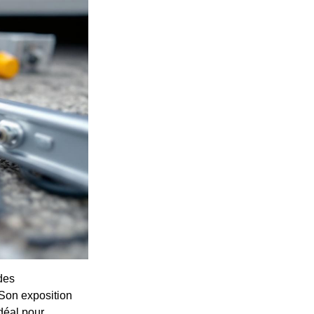
des
 Son exposition
déal pour