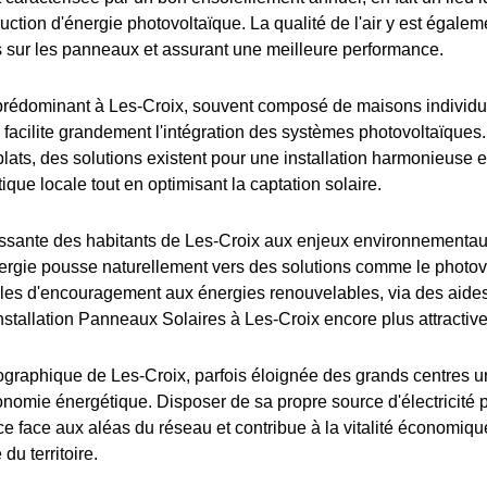
ction d'énergie photovoltaïque. La qualité de l'air y est égalem
ts sur les panneaux et assurant une meilleure performance.
 prédominant à Les-Croix, souvent composé de maisons individu
 facilite grandement l'intégration des systèmes photovoltaïques.
plats, des solutions existent pour une installation harmonieuse et
tique locale tout en optimisant la captation solaire.
oissante des habitants de Les-Croix aux enjeux environnementaux
ergie pousse naturellement vers des solutions comme le photov
ales d'encouragement aux énergies renouvelables, via des aides
Installation Panneaux Solaires à Les-Croix encore plus attractive
ographique de Les-Croix, parfois éloignée des grands centres ur
utonomie énergétique. Disposer de sa propre source d'électricité
ce face aux aléas du réseau et contribue à la vitalité économiqu
u territoire.