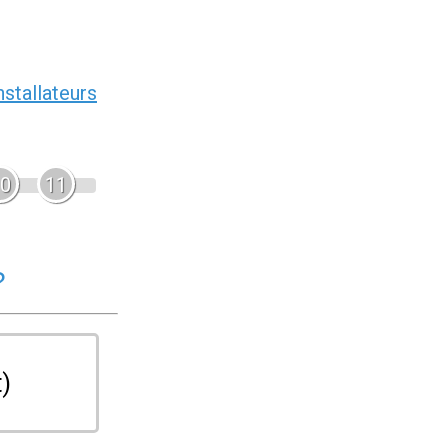
nstallateurs
0
11
?
t)