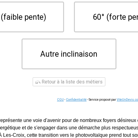
 (faible pente)
60° (forte pe
Autre inclinaison
Retour à la liste des métiers
CGU
-
Confidentialité
- Service proposé par
ViteUnDevis.c
 représente une voie d'avenir pour de nombreux foyers désireux d
rgétique et de s'engager dans une démarche plus respectueu
 Les-Croix, cette transition vers le photovoltaïque prend tout so