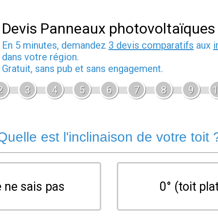
Devis Panneaux photovoltaïques
En 5 minutes, demandez
3 devis comparatifs
aux
i
dans votre région.
Gratuit, sans pub et sans engagement.
2
3
4
5
6
7
8
9
1
Quelle est l'inclinaison de votre toit 
 ne sais pas
0° (toit pla