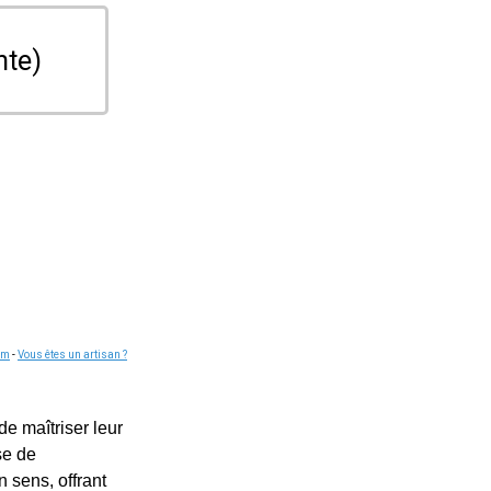
nte)
om
-
Vous êtes un artisan ?
e maîtriser leur
se de
n sens, offrant