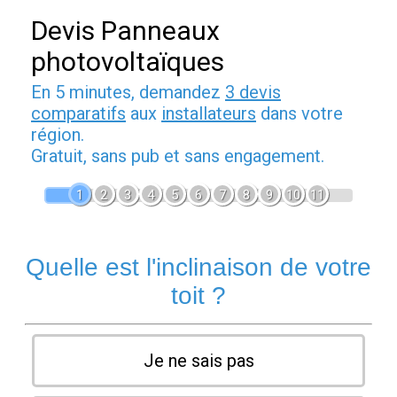
Devis Panneaux
photovoltaïques
En 5 minutes, demandez
3 devis
comparatifs
aux
installateurs
dans votre
région.
Gratuit, sans pub et sans engagement.
1
2
3
4
5
6
7
8
9
10
11
Quelle est l'inclinaison de votre
toit ?
Je ne sais pas