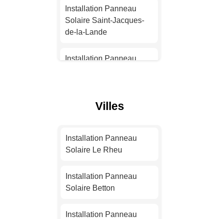
Solaire Nantes
Installation Panneau
Solaire Saint-Jacques-
Installation Panneau
de-la-Lande
Solaire Strasbourg
Installation Panneau
Installation Panneau
Solaire Cesson-Sévigné
Solaire Montpellier
Installation Panneau
Villes
Installation Panneau
Solaire Vitré
Solaire Bordeaux
Installation Panneau
Installation Panneau
Installation Panneau
Solaire Chantepie
Solaire Le Rheu
Solaire Lille
Installation Panneau
Installation Panneau
Installation Panneau
Solaire Le Rheu
Solaire Betton
Solaire Rennes
Installation Panneau
Installation Panneau