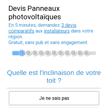
Devis Panneaux
photovoltaïques
En 5 minutes, demandez
3 devis
comparatifs
aux
installateurs
dans votre
région.
Gratuit, sans pub et sans engagement.
1
2
3
4
5
6
7
8
9
10
11
Quelle est l'inclinaison de votre
toit ?
Je ne sais pas