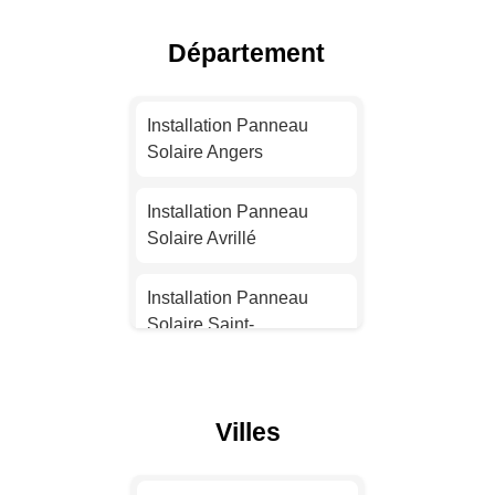
Installation Panneau
Solaire Toulouse
Département
Installation Panneau
Solaire Nice
Installation Panneau
Solaire Angers
Installation Panneau
Solaire Nantes
Installation Panneau
Solaire Avrillé
Installation Panneau
Solaire Strasbourg
Installation Panneau
Solaire Saint-
Installation Panneau
Barthélemy-d'Anjou
Solaire Montpellier
Installation Panneau
Villes
Installation Panneau
Solaire Montreuil-Juigné
Solaire Bordeaux