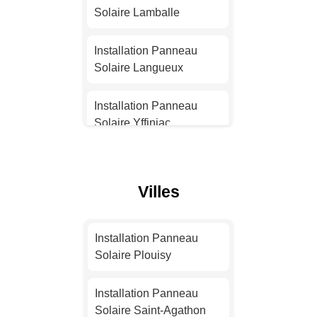
Solaire Lamballe
Installation Panneau
Solaire Nantes
Installation Panneau
Solaire Langueux
Installation Panneau
Solaire Strasbourg
Installation Panneau
Solaire Yffiniac
Installation Panneau
Solaire Montpellier
Installation Panneau
Solaire Dinan
Villes
Installation Panneau
Solaire Bordeaux
Installation Panneau
Solaire Perros-Guirec
Installation Panneau
Installation Panneau
Solaire Plouisy
Solaire Lille
Installation Panneau
Solaire Plérin
Installation Panneau
Installation Panneau
Solaire Saint-Agathon