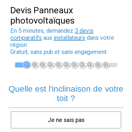
Devis Panneaux
photovoltaïques
En 5 minutes, demandez
3 devis
comparatifs
aux
installateurs
dans votre
région.
Gratuit, sans pub et sans engagement.
1
2
3
4
5
6
7
8
9
10
11
Quelle est l'inclinaison de votre
toit ?
Je ne sais pas