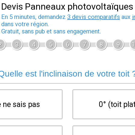
Devis Panneaux photovoltaïques
En 5 minutes, demandez
3 devis comparatifs
aux
i
dans votre région.
Gratuit, sans pub et sans engagement.
2
3
4
5
6
7
8
9
1
Quelle est l'inclinaison de votre toit 
 ne sais pas
0° (toit pla