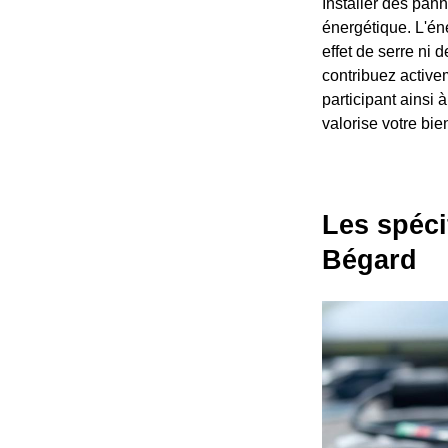
Installer des pann
énergétique. L'én
effet de serre ni
contribuez activem
participant ainsi
valorise votre bi
Les spéci
Bégard