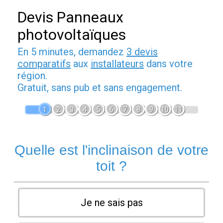
Devis Panneaux
photovoltaïques
En 5 minutes, demandez
3 devis
comparatifs
aux
installateurs
dans votre
région.
Gratuit, sans pub et sans engagement.
1
2
3
4
5
6
7
8
9
10
11
Quelle est l'inclinaison de votre
toit ?
Je ne sais pas