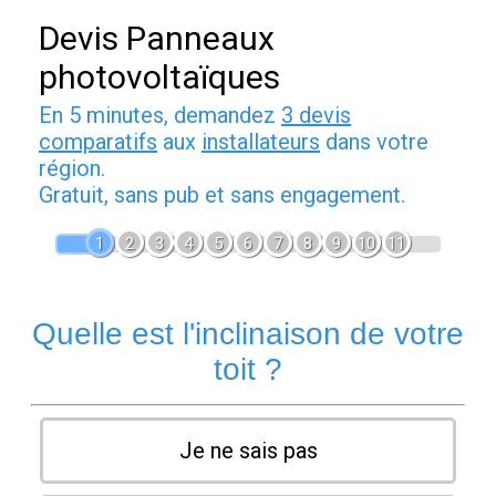
Devis Panneaux
photovoltaïques
En 5 minutes, demandez
3 devis
comparatifs
aux
installateurs
dans votre
région.
Gratuit, sans pub et sans engagement.
1
2
3
4
5
6
7
8
9
10
11
Quelle est l'inclinaison de votre
toit ?
Je ne sais pas