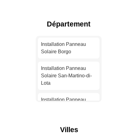
Installation Panneau
Solaire Toulouse
Département
Installation Panneau
Solaire Nice
Installation Panneau
Solaire Borgo
Installation Panneau
Solaire Nantes
Installation Panneau
Solaire San-Martino-di-
Installation Panneau
Lota
Solaire Strasbourg
Installation Panneau
Installation Panneau
Solaire San-Nicolao
Solaire Montpellier
Installation Panneau
Villes
Installation Panneau
Solaire Prunelli-di-