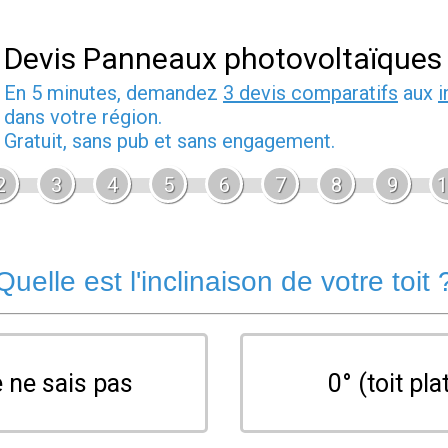
Devis Panneaux photovoltaïques
En 5 minutes, demandez
3 devis comparatifs
aux
i
dans votre région.
Gratuit, sans pub et sans engagement.
2
3
4
5
6
7
8
9
1
Quelle est l'inclinaison de votre toit 
 ne sais pas
0° (toit pla