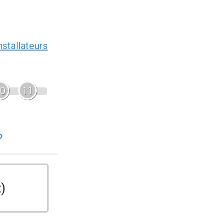
nstallateurs
0
11
?
t)