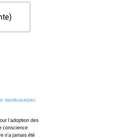
nte)
om
-
Vous êtes un artisan ?
our l'adoption des
ne conscience
e n'a jamais été