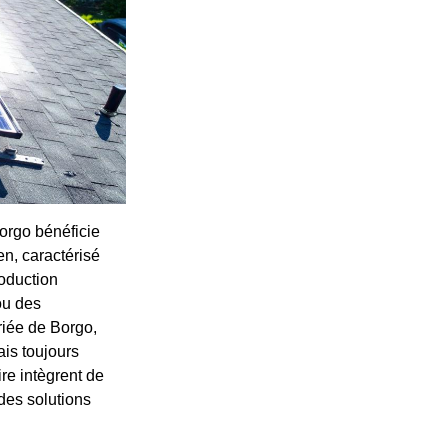
orgo bénéficie
en, caractérisé
roduction
ou des
riée de Borgo,
ais toujours
re intègrent de
des solutions