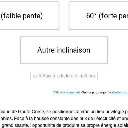
 (faible pente)
60° (forte pe
Autre inclinaison
Retour à la liste des métiers
CGU
-
Confidentialité
- Service proposé par
ViteUnDevis.c
mique de Haute-Corse, se positionne comme un lieu privilégié p
ables. Face à la hausse constante des prix de l'électricité et u
grandissante, l'opportunité de produire sa propre énergie solair