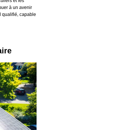
liers et les
buer à un avenir
 qualifié, capable
aire