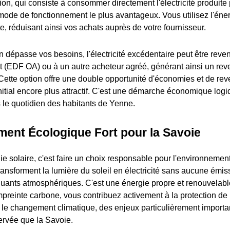
n, qui consiste à consommer directement l'électricité produite 
mode de fonctionnement le plus avantageux. Vous utilisez l'én
te, réduisant ainsi vos achats auprès de votre fournisseur.
on dépasse vos besoins, l'électricité excédentaire peut être re
t (EDF OA) ou à un autre acheteur agréé, générant ainsi un re
ette option offre une double opportunité d'économies et de rev
nitial encore plus attractif. C'est une démarche économique logiq
 le quotidien des habitants de Yenne.
ent Écologique Fort pour la Savoie
gie solaire, c'est faire un choix responsable pour l'environneme
ansforment la lumière du soleil en électricité sans aucune émiss
luants atmosphériques. C'est une énergie propre et renouvelable 
mpreinte carbone, vous contribuez activement à la protection de
tre le changement climatique, des enjeux particulièrement import
ervée que la Savoie.