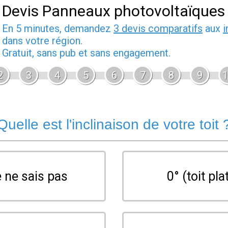
Devis Panneaux photovoltaïques
En 5 minutes, demandez
3 devis comparatifs
aux
i
dans votre région.
Gratuit, sans pub et sans engagement.
2
3
4
5
6
7
8
9
1
Quelle est l'inclinaison de votre toit 
 ne sais pas
0° (toit pla