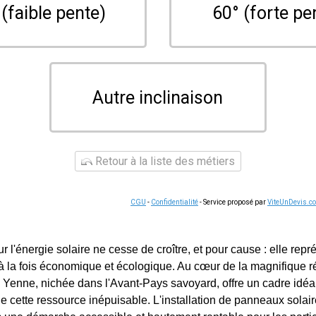
 (faible pente)
60° (forte pe
Autre inclinaison
Retour à la liste des métiers
CGU
-
Confidentialité
- Service proposé par
ViteUnDevis.c
 l'énergie solaire ne cesse de croître, et pour cause : elle rep
, à la fois économique et écologique. Au cœur de la magnifique r
e Yenne, nichée dans l'Avant-Pays savoyard, offre un cadre idéal
de cette ressource inépuisable. L'installation de panneaux solai