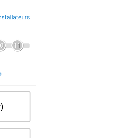
nstallateurs
0
11
?
t)