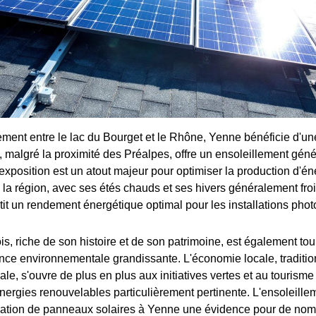
ement entre le lac du Bourget et le Rhône, Yenne bénéficie d'une
 malgré la proximité des Préalpes, offre un ensoleillement géné
exposition est un atout majeur pour optimiser la production d'én
 la région, avec ses étés chauds et ses hivers généralement fro
tit un rendement énergétique optimal pour les installations phot
ois, riche de son histoire et de son patrimoine, est également tour
ce environnementale grandissante. L'économie locale, traditi
nale, s'ouvre de plus en plus aux initiatives vertes et au tourism
énergies renouvelables particulièrement pertinente. L'ensoleille
tallation de panneaux solaires à Yenne une évidence pour de nom