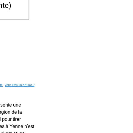
nte)
om
-
Vous êtes un artisan ?
résente une
égion de la
 pour tirer
res à Yenne n'est