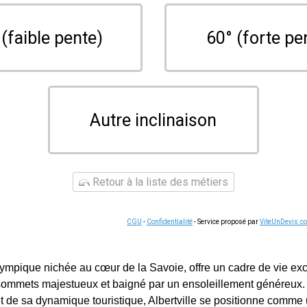
 (faible pente)
60° (forte pe
Autre inclinaison
Retour à la liste des métiers
CGU
-
Confidentialité
- Service proposé par
ViteUnDevis.c
 olympique nichée au cœur de la Savoie, offre un cadre de vie ex
sommets majestueux et baigné par un ensoleillement généreux.
t de sa dynamique touristique, Albertville se positionne comme u