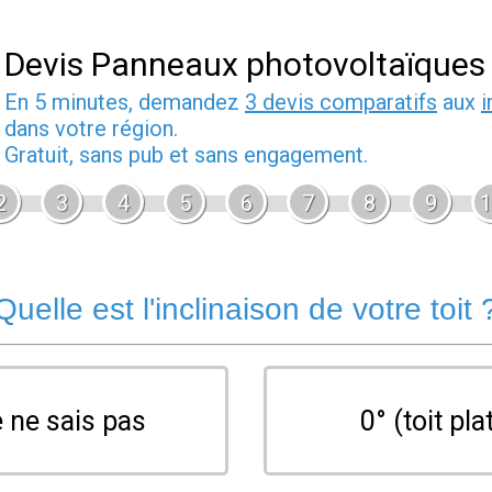
Devis Panneaux photovoltaïques
En 5 minutes, demandez
3 devis comparatifs
aux
i
dans votre région.
Gratuit, sans pub et sans engagement.
2
3
4
5
6
7
8
9
1
Quelle est l'inclinaison de votre toit 
 ne sais pas
0° (toit pla