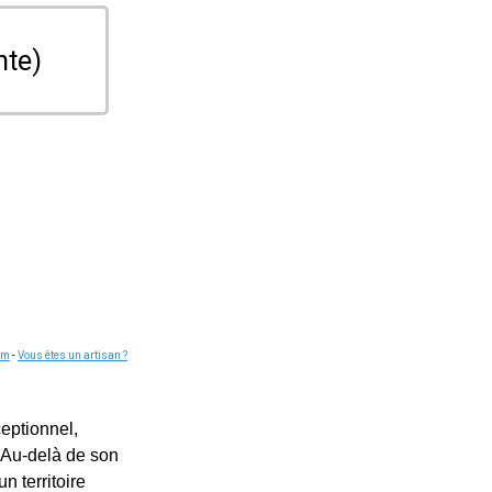
nte)
om
-
Vous êtes un artisan ?
ceptionnel,
 Au-delà de son
n territoire