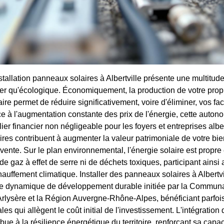
tallation panneaux solaires à Albertville présente une multitude
cier qu'écologique. Économiquement, la production de votre propr
re permet de réduire significativement, voire d'éliminer, vos fa
e à l'augmentation constante des prix de l'énergie, cette autono
lier financier non négligeable pour les foyers et entreprises alber
ires contribuent à augmenter la valeur patrimoniale de votre bie
vente. Sur le plan environnemental, l'énergie solaire est propre
 gaz à effet de serre ni de déchets toxiques, participant ainsi 
chauffement climatique. Installer des panneaux solaires à Albertvil
une dynamique de développement durable initiée par la Commun
rlysère et la Région Auvergne-Rhône-Alpes, bénéficiant parfois 
les qui allègent le coût initial de l'investissement. L'intégration 
bue à la résilience énergétique du territoire, renforçant sa capac