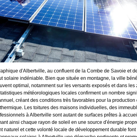
raphique d'Albertville, au confluent de la Combe de Savoie et de
ut solaire indéniable. Bien que située en montagne, la ville béné
uvent optimal, notamment sur les versants exposés et dans le
statistiques météorologiques locales confirment un nombre signif
annuel, créant des conditions très favorables pour la production
 thermique. Les toitures des maisons individuelles, des immeubl
essionnels à Albertville sont autant de surfaces prêtes à accuei
rmant ainsi chaque rayon de soleil en une source d'énergie propr
 naturel et cette volonté locale de développement durable font
 panneaux solaires à Albertville une démarche pertinente et prom