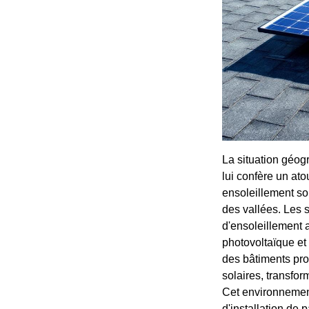
La situation géog
lui confère un ato
ensoleillement so
des vallées. Les 
d'ensoleillement 
photovoltaïque et
des bâtiments prof
solaires, transfo
Cet environnement
d'installation de