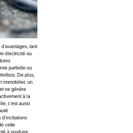
 d'avantages, tant
e électricité ou
ctures
mie partielle ou
tvillois. De plus,
n immobilier, un
 et ne génère
activement à la
le, c'est aussi
auté
d'incitations
de cette
ité à produire