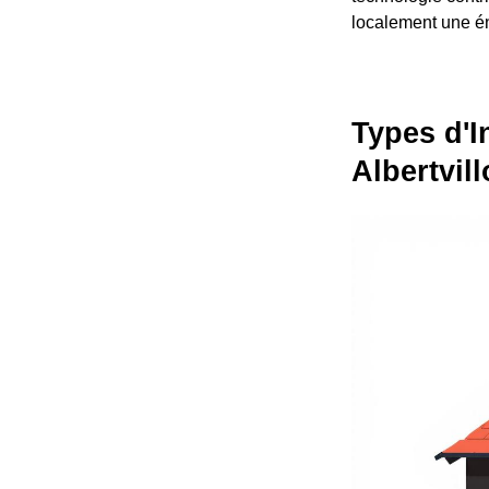
localement une é
Types d'I
Albertvill