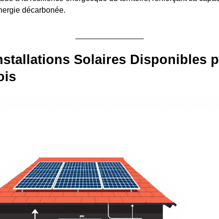
nergie décarbonée.
nstallations Solaires Disponibles p
ois