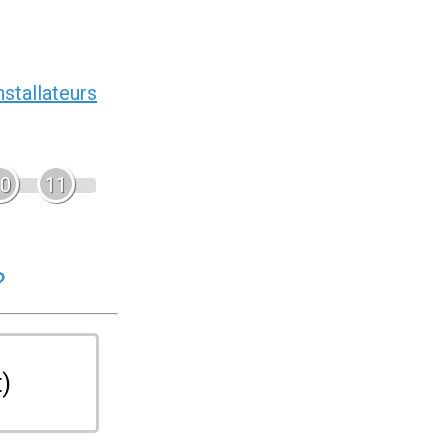
nstallateurs
0
11
?
t)