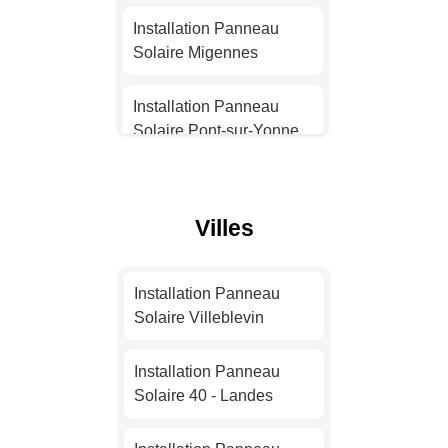
Solaire Nantes
Installation Panneau
Solaire Migennes
Installation Panneau
Solaire Strasbourg
Installation Panneau
Solaire Pont-sur-Yonne
Installation Panneau
Solaire Montpellier
Installation Panneau
Solaire Saint-Clément
Villes
Installation Panneau
Solaire Bordeaux
Installation Panneau
Solaire Toucy
Installation Panneau
Installation Panneau
Solaire Villeblevin
Solaire Lille
Installation Panneau
Solaire Saint-Florentin
Installation Panneau
Installation Panneau
Solaire 40 - Landes
Solaire Rennes
Installation Panneau
Solaire Villeneuve-la-