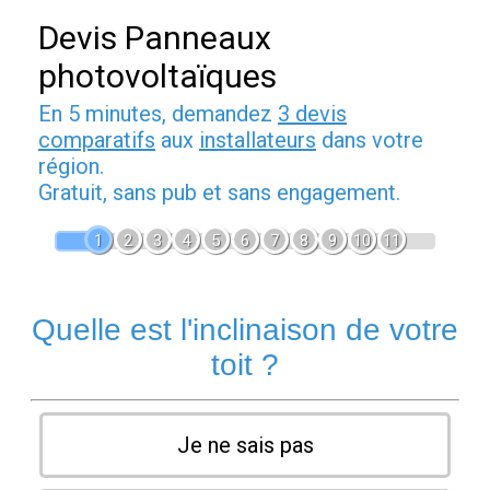
Devis Panneaux
photovoltaïques
En 5 minutes, demandez
3 devis
comparatifs
aux
installateurs
dans votre
région.
Gratuit, sans pub et sans engagement.
1
2
3
4
5
6
7
8
9
10
11
Quelle est l'inclinaison de votre
toit ?
Je ne sais pas