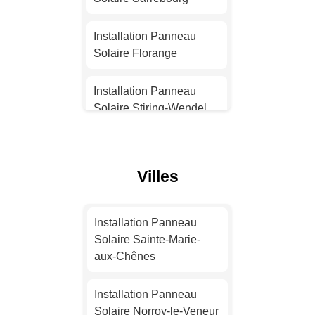
Installation Panneau
Solaire Nantes
Installation Panneau
Solaire Florange
Installation Panneau
Solaire Strasbourg
Installation Panneau
Solaire Stiring-Wendel
Installation Panneau
Solaire Montpellier
Installation Panneau
Solaire Creutzwald
Villes
Installation Panneau
Solaire Bordeaux
Installation Panneau
Solaire Maizières-lès-
Installation Panneau
Installation Panneau
Metz
Solaire Sainte-Marie-
Solaire Lille
aux-Chênes
Installation Panneau
Installation Panneau
Solaire Amnéville
Installation Panneau
Solaire Rennes
Solaire Norroy-le-Veneur