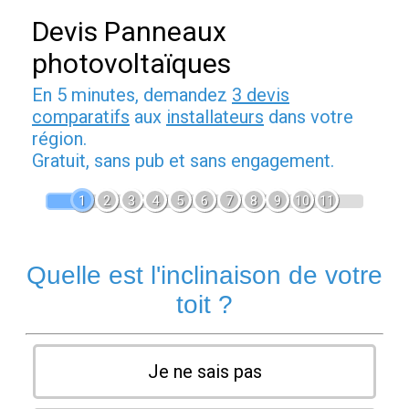
Devis Panneaux
photovoltaïques
En 5 minutes, demandez
3 devis
comparatifs
aux
installateurs
dans votre
région.
Gratuit, sans pub et sans engagement.
1
2
3
4
5
6
7
8
9
10
11
Quelle est l'inclinaison de votre
toit ?
Je ne sais pas