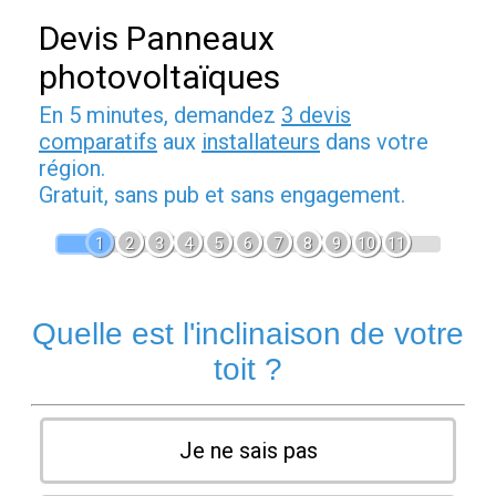
Devis Panneaux
photovoltaïques
En 5 minutes, demandez
3 devis
comparatifs
aux
installateurs
dans votre
région.
Gratuit, sans pub et sans engagement.
1
2
3
4
5
6
7
8
9
10
11
Quelle est l'inclinaison de votre
toit ?
Je ne sais pas