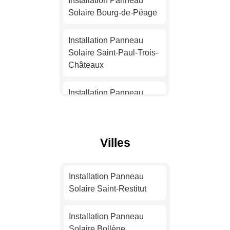
Installation Panneau
Solaire Bourg-de-Péage
Installation Panneau
Solaire Nantes
Installation Panneau
Solaire Saint-Paul-Trois-
Installation Panneau
Châteaux
Solaire Strasbourg
Installation Panneau
Installation Panneau
Solaire Bourg-lès-
Solaire Montpellier
Valence
Villes
Installation Panneau
Installation Panneau
Solaire Bordeaux
Solaire Chabeuil
Installation Panneau
Installation Panneau
Installation Panneau
Solaire Saint-Restitut
Solaire Lille
Solaire Montélimar
Installation Panneau
Installation Panneau
Installation Panneau
Solaire Bollène