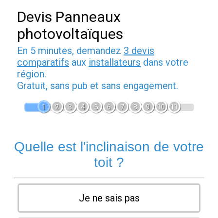
Devis Panneaux
photovoltaïques
En 5 minutes, demandez
3 devis
comparatifs
aux
installateurs
dans votre
région.
Gratuit, sans pub et sans engagement.
1
2
3
4
5
6
7
8
9
10
11
Quelle est l'inclinaison de votre
toit ?
Je ne sais pas