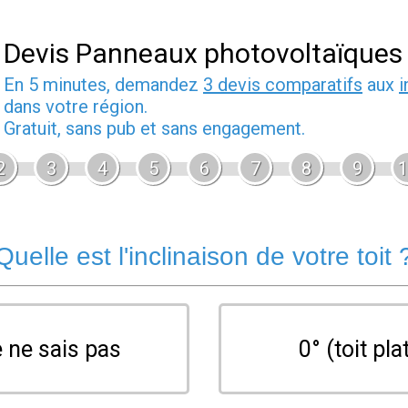
Devis Panneaux photovoltaïques
En 5 minutes, demandez
3 devis comparatifs
aux
i
dans votre région.
Gratuit, sans pub et sans engagement.
2
3
4
5
6
7
8
9
1
Quelle est l'inclinaison de votre toit 
 ne sais pas
0° (toit pla