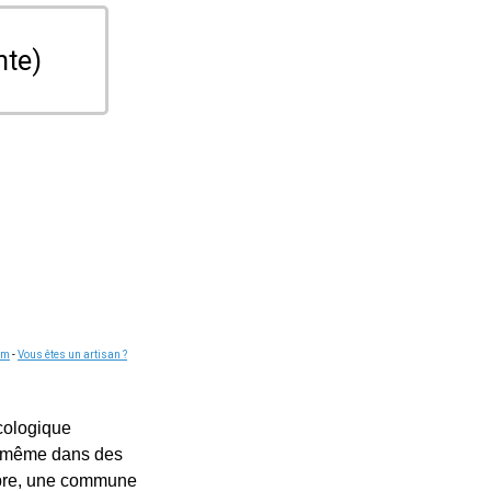
nte)
om
-
Vous êtes un artisan ?
cologique
r, même dans des
mbre, une commune