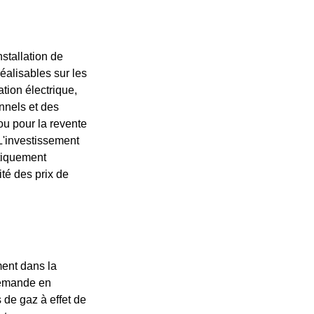
stallation de
éalisables sur les
ation électrique,
nnels et des
ou pour la revente
L'investissement
atiquement
ité des prix de
ment dans la
 demande en
s de gaz à effet de