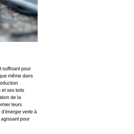
suffisant pour
t que même dans
roduction
et ses toits
tion de la
ormer leurs
 d'énergie verte à
n agissant pour