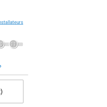
nstallateurs
0
11
?
t)