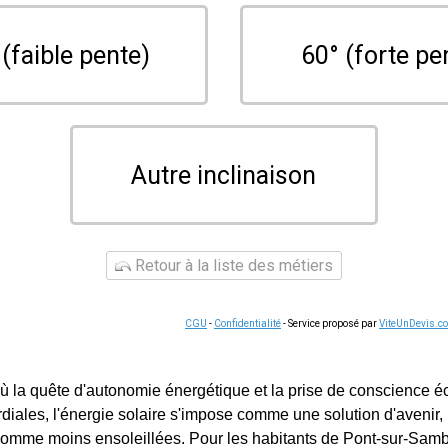
 (faible pente)
60° (forte pe
Autre inclinaison
Retour à la liste des métiers
CGU
-
Confidentialité
- Service proposé par
ViteUnDevis.c
 la quête d'autonomie énergétique et la prise de conscience é
diales, l'énergie solaire s'impose comme une solution d'aveni
comme moins ensoleillées. Pour les habitants de Pont-sur-Sa