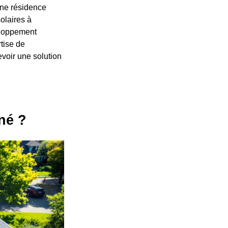
une résidence
olaires à
eloppement
tise de
evoir une solution
né ?