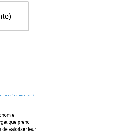
nte)
om
-
Vous êtes un artisan ?
tonomie,
ergétique prend
 de valoriser leur