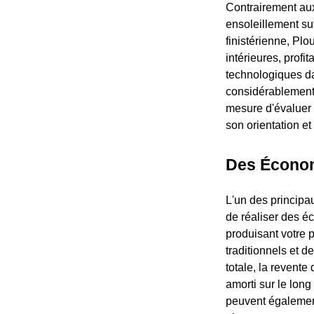
Contrairement aux
ensoleillement suf
finistérienne, Plo
intérieures, profi
technologiques d
considérablement
mesure d'évaluer 
son orientation et
Des Économ
L'un des principa
de réaliser des éc
produisant votre 
traditionnels et d
totale, la revent
amorti sur le lon
peuvent également