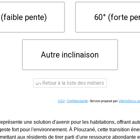
 (faible pente)
60° (forte pe
Autre inclinaison
Retour à la liste des métiers
CGU
-
Confidentialité
- Service proposé par
ViteUnDevis.c
représente une solution d'avenir pour les habitations, offrant au
este fort pour l'environnement. À Plouzané, cette transition én
mettant aux résidents de tirer parti d'une ressource abondante et