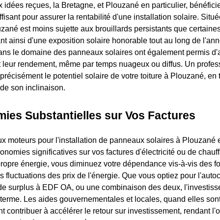
 idées reçues, la Bretagne, et Plouzané en particulier, bénéfici
fisant pour assurer la rentabilité d'une installation solaire. Situé
uzané est moins sujette aux brouillards persistants que certaine
tant ainsi d'une exposition solaire honorable tout au long de l'a
ans le domaine des panneaux solaires ont également permis d'
 leur rendement, même par temps nuageux ou diffus. Un profes
précisément le potentiel solaire de votre toiture à Plouzané, en
 de son inclinaison.
ies Substantielles sur Vos Factures
ux moteurs pour l'installation de panneaux solaires à Plouzané e
onomies significatives sur vos factures d'électricité ou de chauf
propre énergie, vous diminuez votre dépendance vis-à-vis des f
es fluctuations des prix de l'énergie. Que vous optiez pour l'au
e de surplus à EDF OA, ou une combinaison des deux, l'investisse
g terme. Les aides gouvernementales et locales, quand elles sont
 contribuer à accélérer le retour sur investissement, rendant l'