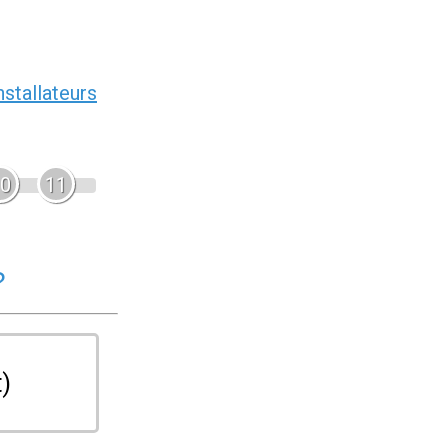
nstallateurs
0
11
?
t)