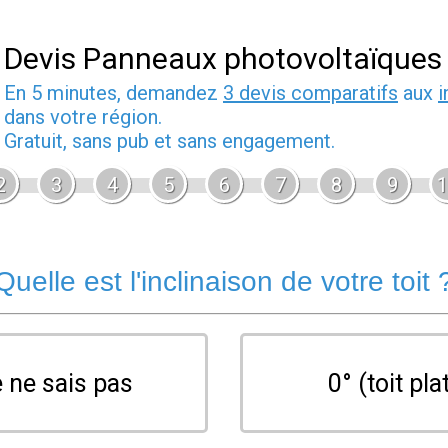
Devis Panneaux photovoltaïques
En 5 minutes, demandez
3 devis comparatifs
aux
i
dans votre région.
Gratuit, sans pub et sans engagement.
2
3
4
5
6
7
8
9
1
Quelle est l'inclinaison de votre toit 
 ne sais pas
0° (toit pla