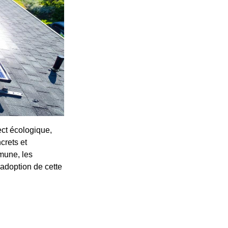
pect écologique,
crets et
mune, les
l'adoption de cette