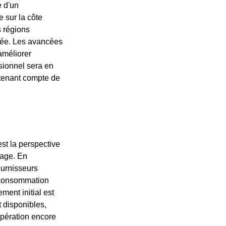
e d'un
e sur la côte
s régions
nnée. Les avancées
améliorer
sionnel sera en
 tenant compte de
st la perspective
fage. En
ournisseurs
toconsommation
ment initial est
 disponibles,
opération encore