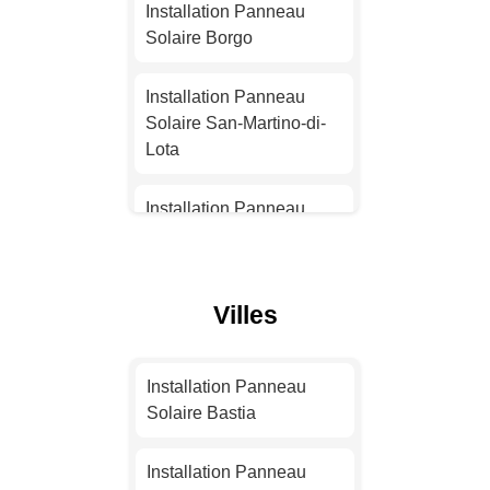
Solaire Nice
Installation Panneau
Solaire Borgo
Installation Panneau
Solaire Nantes
Installation Panneau
Solaire San-Martino-di-
Installation Panneau
Lota
Solaire Strasbourg
Installation Panneau
Installation Panneau
Solaire San-Nicolao
Solaire Montpellier
Installation Panneau
Villes
Installation Panneau
Solaire Prunelli-di-
Solaire Bordeaux
Fiumorbo
Installation Panneau
Installation Panneau
Installation Panneau
Solaire Bastia
Solaire Lille
Solaire L'Île-Rousse
Installation Panneau
Installation Panneau