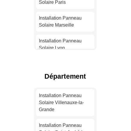
Solaire Paris
Installation Panneau
Solaire Marseille
Installation Panneau
Solaire Lyon
Installation Panneau
Solaire Toulouse
Département
Installation Panneau
Solaire Nice
Installation Panneau
Solaire Villenauxe-la-
Installation Panneau
Grande
Solaire Nantes
Installation Panneau