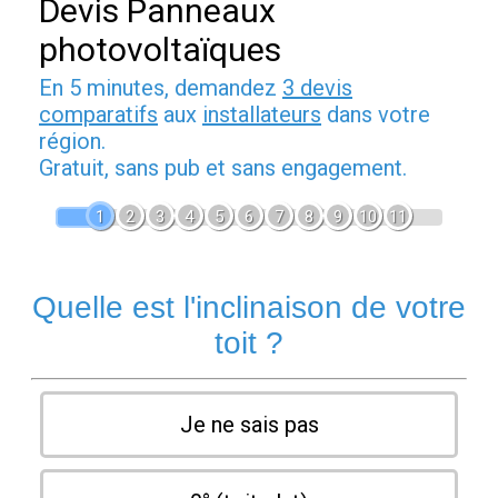
Devis Panneaux
photovoltaïques
En 5 minutes, demandez
3 devis
comparatifs
aux
installateurs
dans votre
région.
Gratuit, sans pub et sans engagement.
1
2
3
4
5
6
7
8
9
10
11
Quelle est l'inclinaison de votre
toit ?
Je ne sais pas