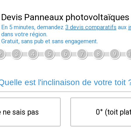
Devis Panneaux photovoltaïques
En 5 minutes, demandez
3 devis comparatifs
aux
i
dans votre région.
Gratuit, sans pub et sans engagement.
2
3
4
5
6
7
8
9
1
Quelle est l'inclinaison de votre toit 
 ne sais pas
0° (toit pla