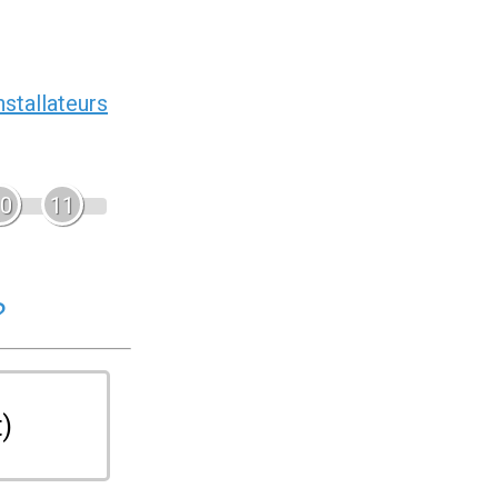
nstallateurs
0
11
?
t)