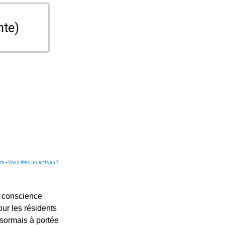
nte)
om
-
Vous êtes un artisan ?
e conscience
ur les résidents
ésormais à portée