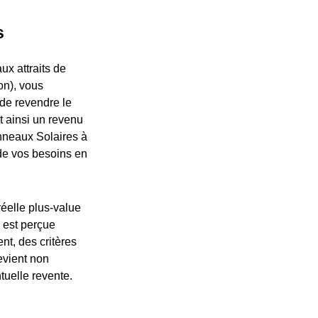
s
ux attraits de
on), vous
 de revendre le
 ainsi un revenu
anneaux Solaires à
 de vos besoins en
réelle plus-value
 est perçue
t, des critères
evient non
tuelle revente.