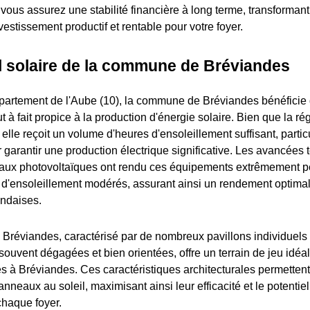
vous assurez une stabilité financière à long terme, transforma
estissement productif et rentable pour votre foyer.
l solaire de la commune de Bréviandes
partement de l'Aube (10), la commune de Bréviandes bénéficie 
t à fait propice à la production d'énergie solaire. Bien que la ré
lle reçoit un volume d'heures d'ensoleillement suffisant, partic
 garantir une production électrique significative. Les avancées
aux photovoltaïques ont rendu ces équipements extrêmement 
d'ensoleillement modérés, assurant ainsi un rendement optimal
andaises.
e Bréviandes, caractérisé par de nombreux pavillons individuels
souvent dégagées et bien orientées, offre un terrain de jeu idéal 
 à Bréviandes. Ces caractéristiques architecturales permettent
anneaux au soleil, maximisant ainsi leur efficacité et le potentie
 chaque foyer.