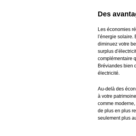
Des avanta
Les économies réal
l'énergie solaire
diminuez votre bes
surplus d'électri
complémentaire qu
Bréviandes bien d
électricité.
Au-delà des écono
à votre patrimoin
comme moderne, p
de plus en plus r
seulement plus au