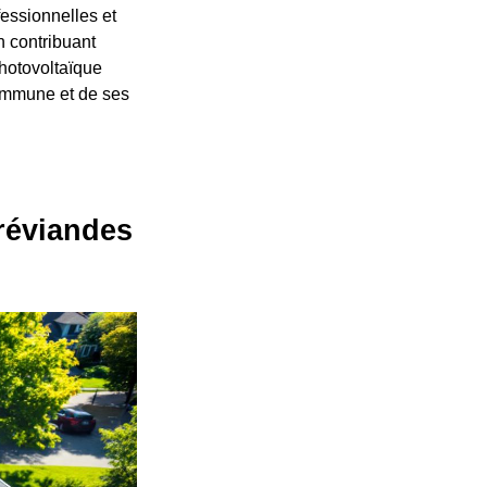
essionnelles et
n contribuant
photovoltaïque
commune et de ses
Bréviandes