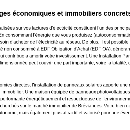
ges économiques et immobiliers concret
isées sur vos factures d'électricité constituent l'un des principa
. En consommant l'énergie que vous produisez (autoconsommati
oin d'acheter de l'électricité au réseau. De plus, il est possible
cité non consommé à EDF Obligation d'Achat (EDF OA), générant
i contribue à amortir votre investissement. Une Installation P
imensionnée peut couvrir une part importante, voire la totalité,
mies directes, l'installation de panneaux solaires apporte une 
e immobilier. Une maison équipée de panneaux photovoltaïques
erformante énergétiquement et respectueuse de l'environnemen
echerchés sur le marché immobilier de Bréviandes. Votre bien d
tonome, mais également plus attractif et valorisé pour une éven