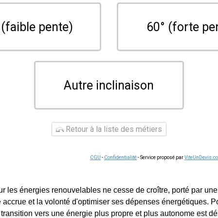
 (faible pente)
60° (forte pe
Autre inclinaison
Retour à la liste des métiers
CGU
-
Confidentialité
- Service proposé par
ViteUnDevis.c
 les énergies renouvelables ne cesse de croître, porté par un
accrue et la volonté d'optimiser ses dépenses énergétiques. Po
 transition vers une énergie plus propre et plus autonome est d