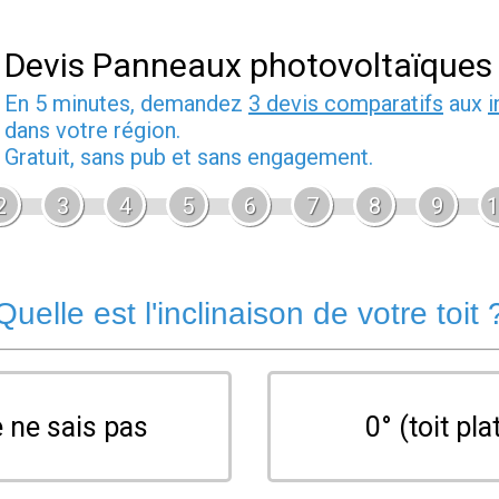
Devis Panneaux photovoltaïques
En 5 minutes, demandez
3 devis comparatifs
aux
i
dans votre région.
Gratuit, sans pub et sans engagement.
2
3
4
5
6
7
8
9
1
Quelle est l'inclinaison de votre toit 
 ne sais pas
0° (toit pla