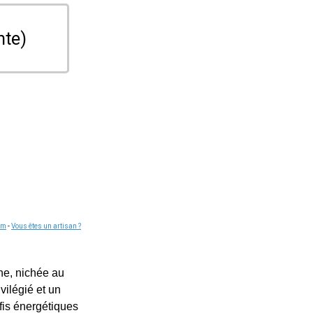
nte)
om
-
Vous êtes un artisan ?
ne, nichée au
vilégié et un
fis énergétiques