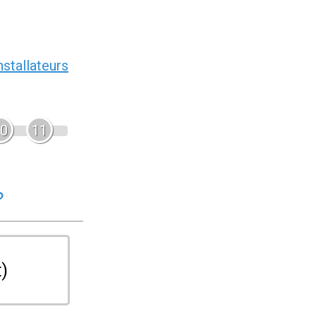
nstallateurs
0
11
?
t)