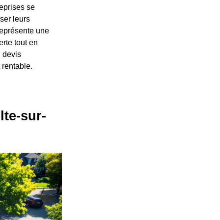
eprises se
ser leurs
représente une
rte tout en
n devis
 rentable.
lte-sur-