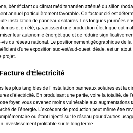
ne, bénéficiant du climat méditerranéen atténué du sillon rhodan
ent annuel particulièrement favorable. Ce facteur clé est déterm
ute installation de panneaux solaires. Les longues journées ens
temps et en été, garantissent une production électrique optima
miser leur autonomie énergétique et de réduire significativemen
vis du réseau national. Le positionnement géographique de la vil
néficiant d'une exposition sud-est/sud-ouest idéale, est un atout
e projet.
Facture d'Électricité
 les plus tangibles de l'installation panneaux solaires est la d
res d'électricité. En produisant une partie, voire la totalité, de l
re foyer, vous devenez moins vulnérable aux augmentations tar
arché de l'énergie. L'excédent de production peut même être re
omplémentaire ou étant injecté sur le réseau pour d'autres usag
 investissement profitable sur le long terme.