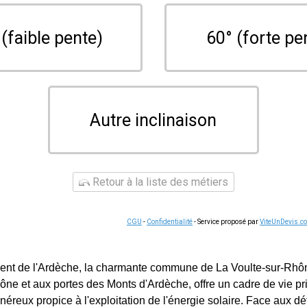
 (faible pente)
60° (forte pe
Autre inclinaison
Retour à la liste des métiers
CGU
-
Confidentialité
- Service proposé par
ViteUnDevis.c
ent de l'Ardèche, la charmante commune de La Voulte-sur-Rhô
ône et aux portes des Monts d'Ardèche, offre un cadre de vie pri
éreux propice à l'exploitation de l'énergie solaire. Face aux dé