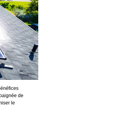
bénéfices
 baignée de
iser le