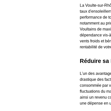
La Voulte-sur-Rhô
taux d'ensoleillem
performance de to
notamment au prin
Voultains de maxi
dépendance vis-à-
vents froids et bé
rentabilité de votr
Réduire sa 
L'un des avantages
drastique des factu
consommée par vot
fluctuations du m
ainsi un revenu c
une dépense en un