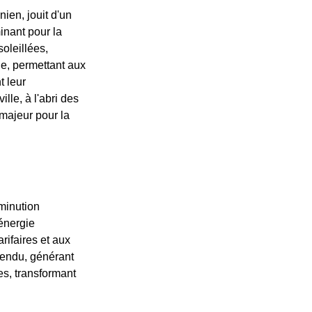
ien, jouit d'un
inant pour la
oleillées,
le, permettant aux
t leur
le, à l'abri des
 majeur pour la
iminution
'énergie
ifaires et aux
vendu, générant
es, transformant