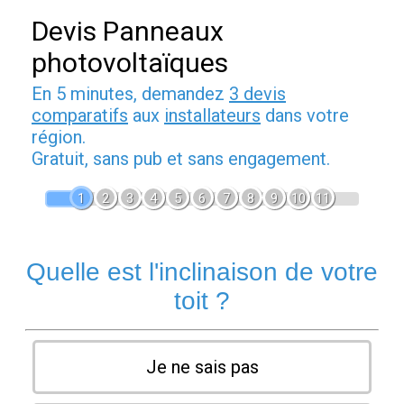
Devis Panneaux
photovoltaïques
En 5 minutes, demandez
3 devis
comparatifs
aux
installateurs
dans votre
région.
Gratuit, sans pub et sans engagement.
1
2
3
4
5
6
7
8
9
10
11
Quelle est l'inclinaison de votre
toit ?
Je ne sais pas