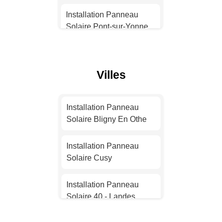
Solaire Strasbourg
Installation Panneau
Solaire Pont-sur-Yonne
Installation Panneau
Solaire Montpellier
Installation Panneau
Solaire Saint-Clément
Villes
Installation Panneau
Solaire Bordeaux
Installation Panneau
Solaire Toucy
Installation Panneau
Installation Panneau
Solaire Bligny En Othe
Solaire Lille
Installation Panneau
Solaire Saint-Florentin
Installation Panneau
Installation Panneau
Solaire Cusy
Solaire Rennes
Installation Panneau
Solaire Villeneuve-la-
Installation Panneau
Installation Panneau
Guyard
Solaire 40 - Landes
Solaire Reims
Installation Panneau