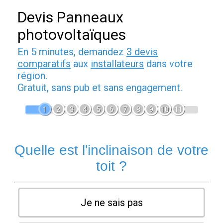
Devis Panneaux
photovoltaïques
En 5 minutes, demandez
3 devis
comparatifs
aux
installateurs
dans votre
région.
Gratuit, sans pub et sans engagement.
1
2
3
4
5
6
7
8
9
10
11
Quelle est l'inclinaison de votre
toit ?
Je ne sais pas