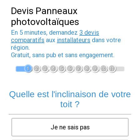
Devis Panneaux
photovoltaïques
En 5 minutes, demandez
3 devis
comparatifs
aux
installateurs
dans votre
région.
Gratuit, sans pub et sans engagement.
1
2
3
4
5
6
7
8
9
10
11
Quelle est l'inclinaison de votre
toit ?
Je ne sais pas