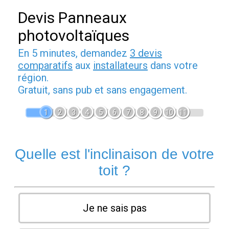
Devis Panneaux
photovoltaïques
En 5 minutes, demandez
3 devis
comparatifs
aux
installateurs
dans votre
région.
Gratuit, sans pub et sans engagement.
1
2
3
4
5
6
7
8
9
10
11
Quelle est l'inclinaison de votre
toit ?
Je ne sais pas