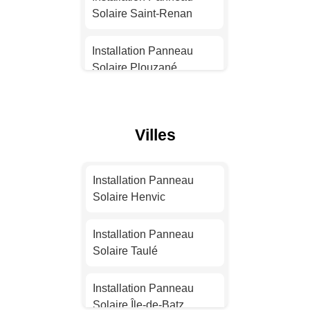
Solaire Saint-Renan
Installation Panneau
Solaire Strasbourg
Installation Panneau
Solaire Plouzané
Installation Panneau
Solaire Montpellier
Installation Panneau
Solaire Landivisiau
Villes
Installation Panneau
Solaire Bordeaux
Installation Panneau
Solaire Plabennec
Installation Panneau
Installation Panneau
Solaire Henvic
Solaire Lille
Installation Panneau
Solaire Quimperlé
Installation Panneau
Installation Panneau
Solaire Taulé
Solaire Rennes
Installation Panneau
Solaire Ergué-Gabéric
Installation Panneau
Installation Panneau
Solaire Île-de-Batz