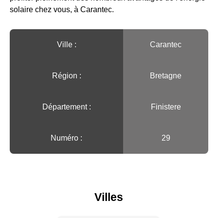
solaire chez vous, à Carantec.
Ville :️
Carantec
Région :️
Bretagne
Département :
Finistere
Numéro :
29
Villes