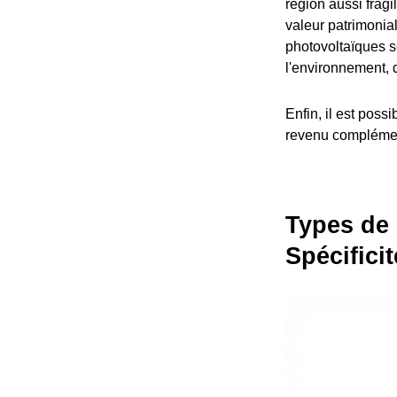
région aussi fragi
valeur patrimoni
photovoltaïques 
l'environnement, 
Enfin, il est poss
revenu complément
Types de
Spécifici