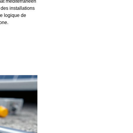
imat méditerranéen
des installations
ne logique de
one.