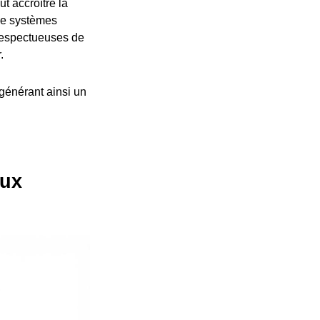
ut accroître la
de systèmes
respectueuses de
.
 générant ainsi un
aux