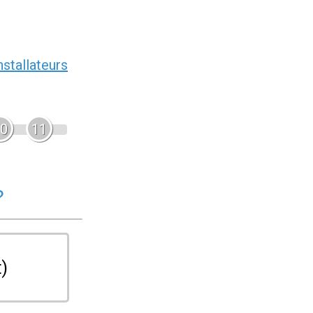
nstallateurs
0
11
?
t)