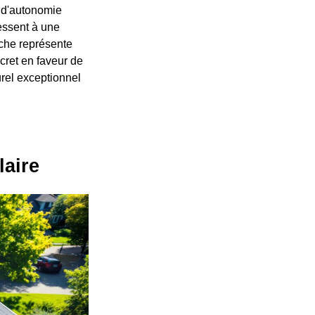
e d'autonomie
essent à une
rche représente
cret en faveur de
urel exceptionnel
laire