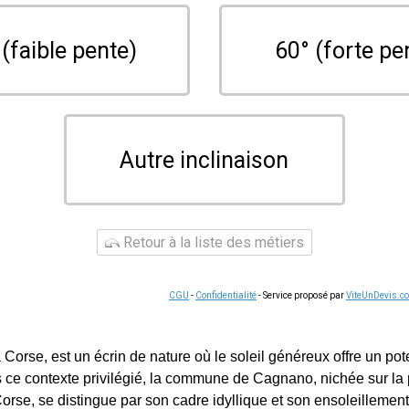
 (faible pente)
60° (forte pe
Autre inclinaison
Retour à la liste des métiers
CGU
-
Confidentialité
- Service proposé par
ViteUnDevis.c
a Corse, est un écrin de nature où le soleil généreux offre un po
 ce contexte privilégié, la commune de Cagnano, nichée sur la
rse, se distingue par son cadre idyllique et son ensoleillement