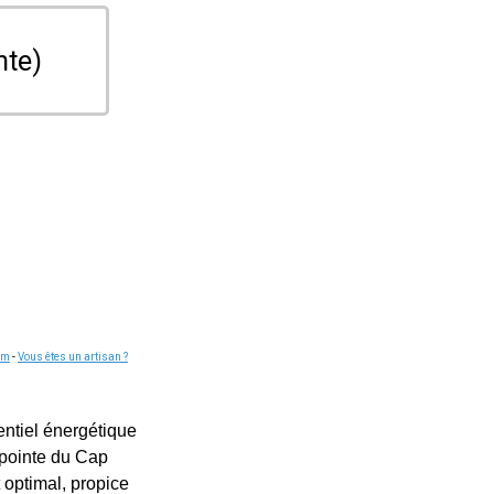
nte)
om
-
Vous êtes un artisan ?
tentiel énergétique
 pointe du Cap
 optimal, propice