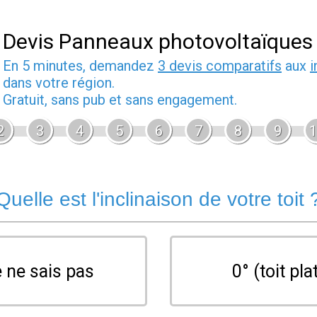
Devis Panneaux photovoltaïques
En 5 minutes, demandez
3 devis comparatifs
aux
i
dans votre région.
Gratuit, sans pub et sans engagement.
2
3
4
5
6
7
8
9
1
Quelle est l'inclinaison de votre toit 
 ne sais pas
0° (toit pla