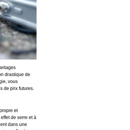
vantages
on drastique de
gie, vous
 de prix futures.
propre et
ffet de serre et à
inent dans une