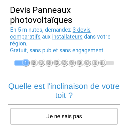
Devis Panneaux
photovoltaïques
En 5 minutes, demandez
3 devis
comparatifs
aux
installateurs
dans votre
région.
Gratuit, sans pub et sans engagement.
1
2
3
4
5
6
7
8
9
10
11
Quelle est l'inclinaison de votre
toit ?
Je ne sais pas