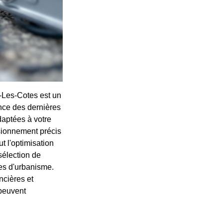
s-Les-Cotes est un
ance des dernières
daptées à votre
nsionnement précis
t l'optimisation
sélection de
les d'urbanisme.
ncières et
 peuvent