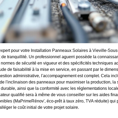
expert pour votre Installation Panneaux Solaires à Vieville-Sou
t de tranquillité. Un professionnel aguerri possède la connaiss
 normes de sécurité en vigueur et des spécificités techniques a
tude de faisabilité à la mise en service, en passant par le dime
gestion administrative, l'accompagnement est complet. Cela inclu
t de l'inclinaison des panneaux pour maximiser la production, la 
et durable, ainsi que la conformité avec les réglementations loca
lateur qualifié sera à même de vous conseiller sur les aides fina
nibles (MaPrimeRénov', éco-prêt à taux zéro, TVA réduite) qui
lléger le coût initial de votre projet solaire.