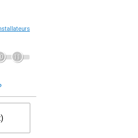
nstallateurs
0
11
?
t)