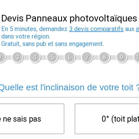
Devis Panneaux photovoltaïques
En 5 minutes, demandez
3 devis comparatifs
aux
i
dans votre région.
Gratuit, sans pub et sans engagement.
2
3
4
5
6
7
8
9
1
Quelle est l'inclinaison de votre toit 
 ne sais pas
0° (toit pla