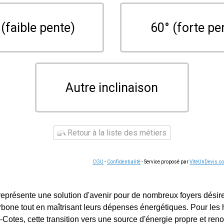
 (faible pente)
60° (forte pe
Autre inclinaison
Retour à la liste des métiers
CGU
-
Confidentialité
- Service proposé par
ViteUnDevis.c
 représente une solution d'avenir pour de nombreux foyers désir
rbone tout en maîtrisant leurs dépenses énergétiques. Pour les 
-Cotes, cette transition vers une source d'énergie propre et ren