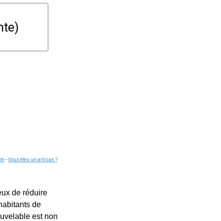
nte)
om
-
Vous êtes un artisan ?
eux de réduire
habitants de
ouvelable est non