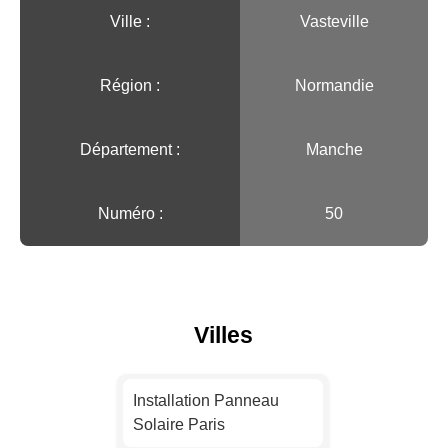
Ville :️
Vasteville
Région :️
Normandie
Département :
Manche
Numéro :
50
Villes
Installation Panneau
Solaire Paris