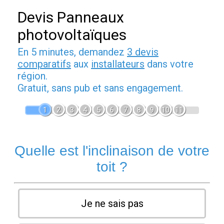
Devis Panneaux
photovoltaïques
En 5 minutes, demandez
3 devis
comparatifs
aux
installateurs
dans votre
région.
Gratuit, sans pub et sans engagement.
1
2
3
4
5
6
7
8
9
10
11
Quelle est l'inclinaison de votre
toit ?
Je ne sais pas