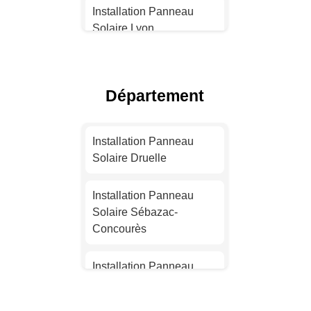
Installation Panneau
Solaire Lyon
Installation Panneau
Solaire Toulouse
Département
Installation Panneau
Solaire Nice
Installation Panneau
Solaire Druelle
Installation Panneau
Solaire Nantes
Installation Panneau
Solaire Sébazac-
Installation Panneau
Concourès
Solaire Strasbourg
Installation Panneau
Installation Panneau
Solaire Saint-Affrique
Solaire Montpellier