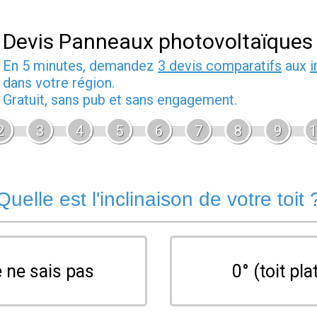
Devis Panneaux photovoltaïques
En 5 minutes, demandez
3 devis comparatifs
aux
i
dans votre région.
Gratuit, sans pub et sans engagement.
2
3
4
5
6
7
8
9
1
Quelle est l'inclinaison de votre toit 
 ne sais pas
0° (toit pla