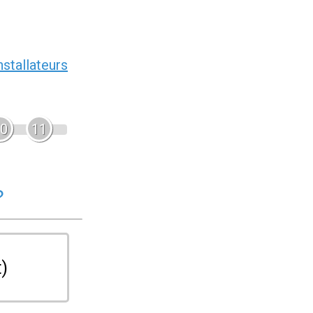
nstallateurs
0
11
?
t)