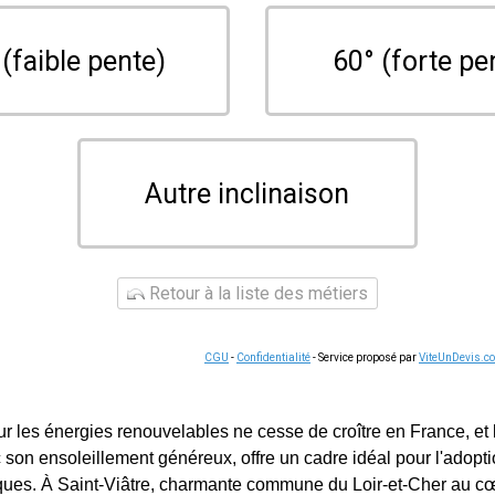
 (faible pente)
60° (forte pe
Autre inclinaison
Retour à la liste des métiers
CGU
-
Confidentialité
- Service proposé par
ViteUnDevis.c
 les énergies renouvelables ne cesse de croître en France, et 
c son ensoleillement généreux, offre un cadre idéal pour l'adopt
ques. À Saint-Viâtre, charmante commune du Loir-et-Cher au c