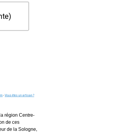
nte)
om
-
Vous êtes un artisan ?
la région Centre-
ion de ces
œur de la Sologne,