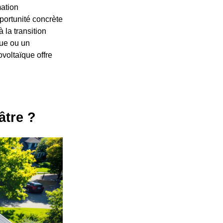
mation
portunité concrète
 la transition
que ou un
ovoltaïque offre
âtre ?