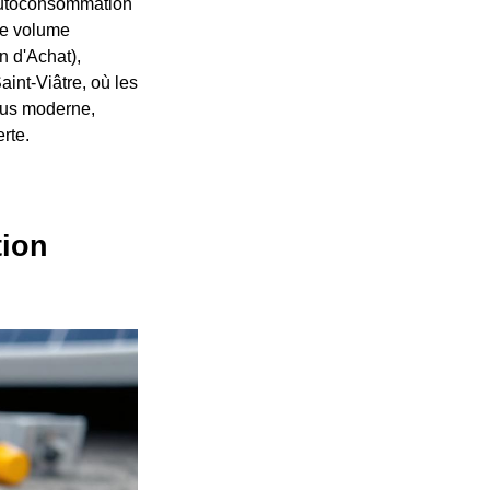
'autoconsommation
le volume
n d'Achat),
int-Viâtre, où les
plus moderne,
rte.
tion