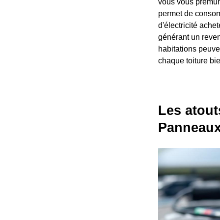
vous vous prémuni
permet de consomm
d'électricité ache
générant un revenu
habitations peuven
chaque toiture bi
Les atout
Panneaux