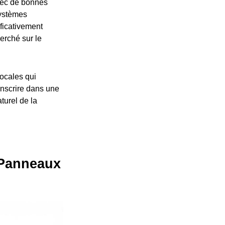
avec de bonnes
systèmes
ficativement
herché sur le
locales qui
'inscrire dans une
turel de la
 Panneaux