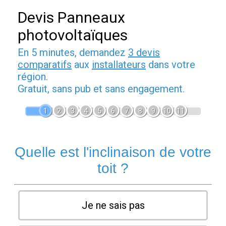
Devis Panneaux
photovoltaïques
En 5 minutes, demandez
3 devis
comparatifs
aux
installateurs
dans votre
région.
Gratuit, sans pub et sans engagement.
1
2
3
4
5
6
7
8
9
10
11
Quelle est l'inclinaison de votre
toit ?
Je ne sais pas