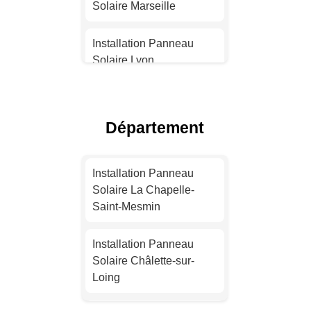
Solaire Marseille
Installation Panneau
Solaire Lyon
Installation Panneau
Solaire Toulouse
Département
Installation Panneau
Solaire Nice
Installation Panneau
Solaire La Chapelle-
Installation Panneau
Saint-Mesmin
Solaire Nantes
Installation Panneau
Installation Panneau
Solaire Châlette-sur-
Solaire Strasbourg
Loing