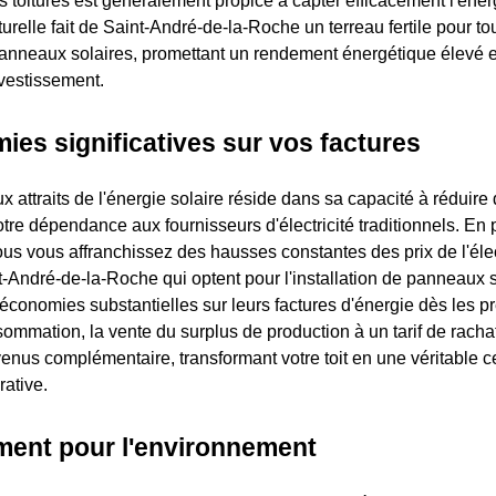
os toitures est généralement propice à capter efficacement l'énerg
urelle fait de Saint-André-de-la-Roche un terreau fertile pour tou
 panneaux solaires, promettant un rendement énergétique élevé et
nvestissement.
es significatives sur vos factures
x attraits de l'énergie solaire réside dans sa capacité à réduire
otre dépendance aux fournisseurs d'électricité traditionnels. En 
ous vous affranchissez des hausses constantes des prix de l'élec
t-André-de-la-Roche qui optent pour l'installation de panneaux 
 économies substantielles sur leurs factures d'énergie dès les p
ommation, la vente du surplus de production à un tarif de rachat
enus complémentaire, transformant votre toit en une véritable ce
rative.
ent pour l'environnement