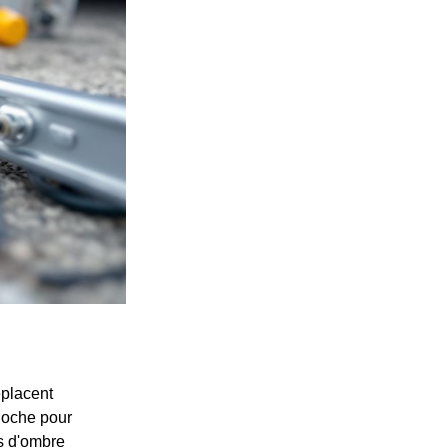
éplacent
-Roche pour
es d'ombre