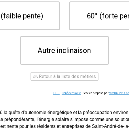
 (faible pente)
60° (forte pe
Autre inclinaison
Retour à la liste des métiers
CGU
-
Confidentialité
- Service proposé par
ViteUnDevis.c
 la quête d'autonomie énergétique et la préoccupation enviro
e prépondérante, l'énergie solaire s'impose comme une solution
pertinente pour les résidents et entreprises de Saint-André-de-l