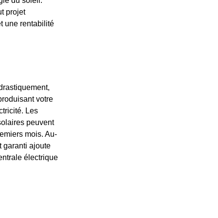
ie du soleil.
t projet
 une rentabilité
 drastiquement,
produisant votre
tricité. Les
solaires peuvent
remiers mois. Au-
 garanti ajoute
ntrale électrique