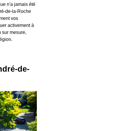
que n'a jamais été
dré-de-la-Roche
ement vos
buer activement à
n sur mesure,
région.
ndré-de-