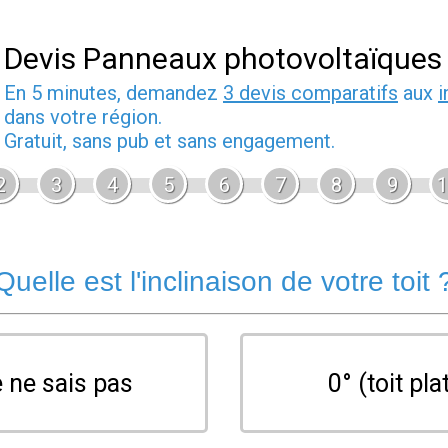
Devis Panneaux photovoltaïques
En 5 minutes, demandez
3 devis comparatifs
aux
i
dans votre région.
Gratuit, sans pub et sans engagement.
2
3
4
5
6
7
8
9
1
Quelle est l'inclinaison de votre toit 
 ne sais pas
0° (toit pla