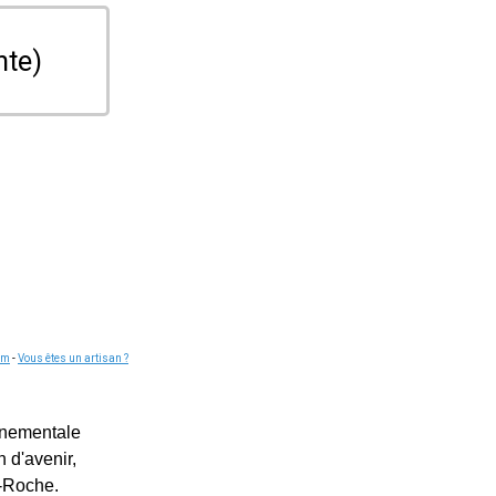
nte)
om
-
Vous êtes un artisan ?
nnementale
 d'avenir,
a-Roche.