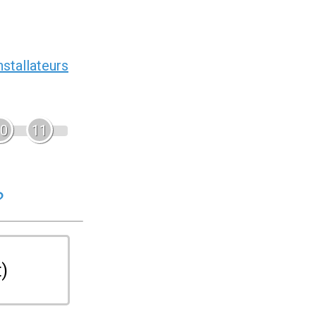
nstallateurs
0
11
?
t)