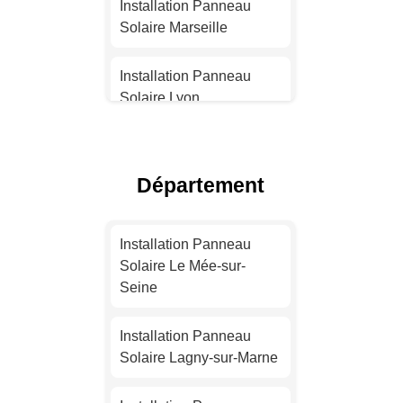
Installation Panneau
Solaire Marseille
Installation Panneau
Solaire Lyon
Installation Panneau
Solaire Toulouse
Département
Installation Panneau
Solaire Nice
Installation Panneau
Solaire Le Mée-sur-
Installation Panneau
Seine
Solaire Nantes
Installation Panneau
Installation Panneau
Solaire Lagny-sur-Marne
Solaire Strasbourg