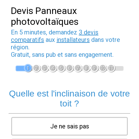
Devis Panneaux
photovoltaïques
En 5 minutes, demandez
3 devis
comparatifs
aux
installateurs
dans votre
région.
Gratuit, sans pub et sans engagement.
1
2
3
4
5
6
7
8
9
10
11
Quelle est l'inclinaison de votre
toit ?
Je ne sais pas