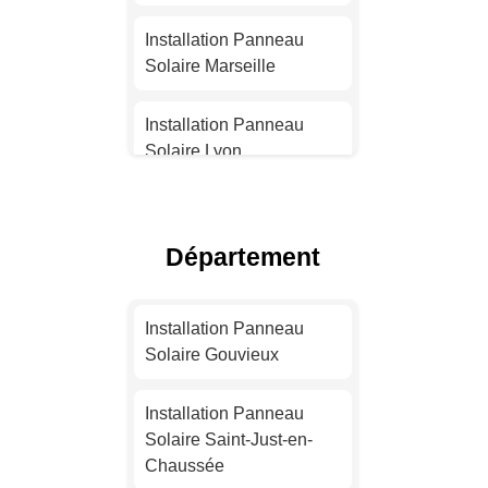
Installation Panneau
Solaire Marseille
Installation Panneau
Solaire Lyon
Installation Panneau
Solaire Toulouse
Département
Installation Panneau
Solaire Nice
Installation Panneau
Solaire Gouvieux
Installation Panneau
Solaire Nantes
Installation Panneau
Solaire Saint-Just-en-
Installation Panneau
Chaussée