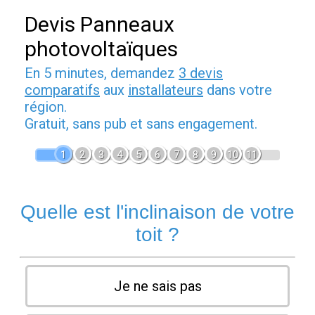
Devis Panneaux
photovoltaïques
En 5 minutes, demandez
3 devis
comparatifs
aux
installateurs
dans votre
région.
Gratuit, sans pub et sans engagement.
1
2
3
4
5
6
7
8
9
10
11
Quelle est l'inclinaison de votre
toit ?
Je ne sais pas