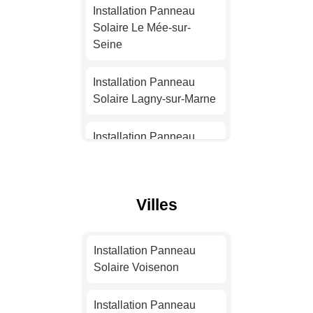
Solaire Nice
Installation Panneau
Solaire Le Mée-sur-
Installation Panneau
Seine
Solaire Nantes
Installation Panneau
Installation Panneau
Solaire Lagny-sur-Marne
Solaire Strasbourg
Installation Panneau
Installation Panneau
Solaire Dammarie-les-
Solaire Montpellier
Lys
Villes
Installation Panneau
Installation Panneau
Solaire Bordeaux
Solaire Champs-sur-
Marne
Installation Panneau
Installation Panneau
Solaire Voisenon
Solaire Lille
Installation Panneau
Solaire Bussy-Saint-
Installation Panneau
Georges