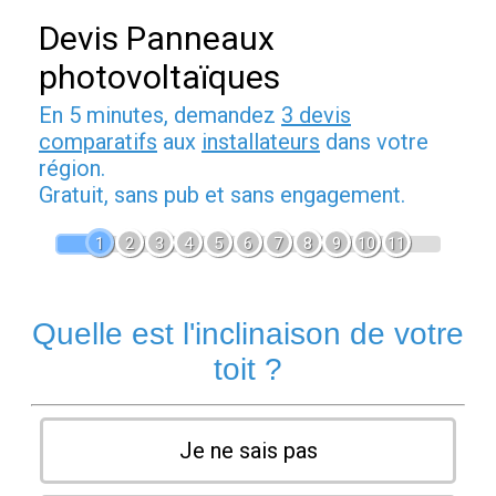
Devis Panneaux
photovoltaïques
En 5 minutes, demandez
3 devis
comparatifs
aux
installateurs
dans votre
région.
Gratuit, sans pub et sans engagement.
1
2
3
4
5
6
7
8
9
10
11
Quelle est l'inclinaison de votre
toit ?
Je ne sais pas