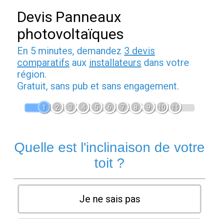
Devis Panneaux
photovoltaïques
En 5 minutes, demandez
3 devis
comparatifs
aux
installateurs
dans votre
région.
Gratuit, sans pub et sans engagement.
1
2
3
4
5
6
7
8
9
10
11
Quelle est l'inclinaison de votre
toit ?
Je ne sais pas