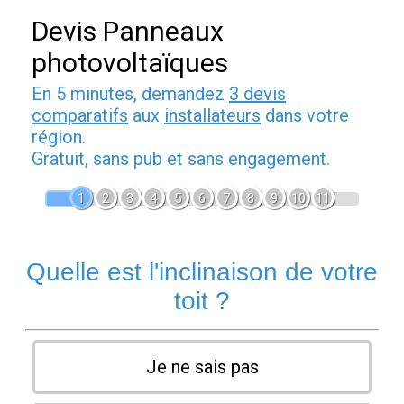
Devis Panneaux
photovoltaïques
En 5 minutes, demandez
3 devis
comparatifs
aux
installateurs
dans votre
région.
Gratuit, sans pub et sans engagement.
1
2
3
4
5
6
7
8
9
10
11
Quelle est l'inclinaison de votre
toit ?
Je ne sais pas