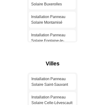
Solaire Buxerolles
Installation Panneau
Solaire Nantes
Installation Panneau
Solaire Montamisé
Installation Panneau
Solaire Strasbourg
Installation Panneau
Solaire Fontaine-le-
Installation Panneau
Comte
Solaire Montpellier
Installation Panneau
Villes
Installation Panneau
Solaire Montmorillon
Solaire Bordeaux
Installation Panneau
Installation Panneau
Installation Panneau
Solaire Migné-Auxances
Solaire Saint-Sauvant
Solaire Lille
Installation Panneau
Installation Panneau
Installation Panneau
Solaire Naintré
Solaire Celle-Lévescault