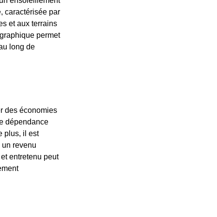
'un ensoleillement
, caractérisée par
s et aux terrains
éographique permet
 au long de
rer des économies
tre dépendance
 plus, il est
i un revenu
et entretenu peut
vement