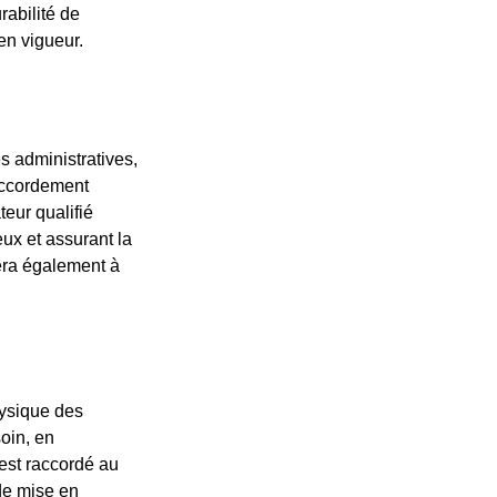
rabilité de
 en vigueur.
s administratives,
accordement
teur qualifié
ux et assurant la
dera également à
hysique des
soin, en
 est raccordé au
 de mise en