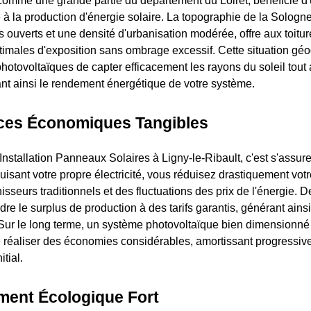
 comme une grande partie du département du Loiret, bénéficie d
 à la production d'énergie solaire. La topographie de la Sologne
ouverts et une densité d'urbanisation modérée, offre aux toiture
timales d'exposition sans ombrage excessif. Cette situation g
photovoltaïques de capter efficacement les rayons du soleil tout
nt ainsi le rendement énergétique de votre système.
ces Économiques Tangibles
 Installation Panneaux Solaires à Ligny-le-Ribault, c'est s'assu
uisant votre propre électricité, vous réduisez drastiquement vo
isseurs traditionnels et des fluctuations des prix de l'énergie. De
re le surplus de production à des tarifs garantis, générant ains
ur le long terme, un système photovoltaïque bien dimensionné 
 réaliser des économies considérables, amortissant progressi
itial.
ent Écologique Fort