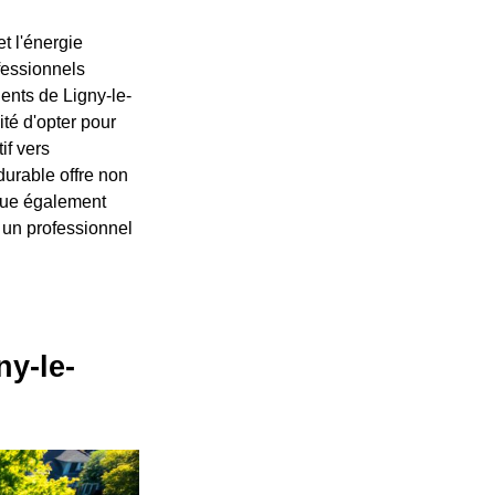
t l'énergie
fessionnels
ents de Ligny-le-
té d'opter pour
if vers
durable offre non
ibue également
 un professionnel
ny-le-