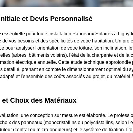
Initiale et Devis Personnalisé
 essentielle pour toute Installation Panneaux Solaires à Ligny-l
 de vos besoins et des spécificités de votre habitation. Un prof
e pour analyser l'orientation de votre toiture, son inclinaison, l
lles (arbres, bâtiments voisins), l'état de la charpente et de la 
ation électrique annuelle. Cette étude technique approfondie 
is détaillé, prenant en compte le dimensionnement optimal du s
dapté et l'ensemble des coûts associés au projet, du matériel à 
 et Choix des Matériaux
évaluation, une conception sur mesure est élaborée. Le professi
 choix des panneaux (monocristallins ou polycristallins, selon l
nduleur (central ou micro-onduleurs) et le système de fixation. L'o