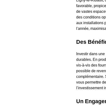
Ligny-le-Ribault,
favorable, propice
de vastes espaces 
des conditions op
aux installations 
l'année, maximisa
Des Bénéfi
Investir dans une
durables. En prod
vis-à-vis des fourn
possible de revend
complémentaire. S
vous permettre de
l'investissement in
Un Engagem