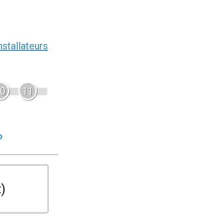
nstallateurs
0
11
?
t)