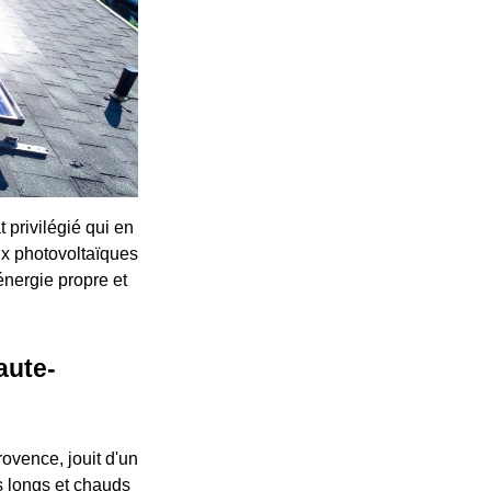
 privilégié qui en
ux photovoltaïques
nergie propre et
aute-
vence, jouit d'un
s longs et chauds