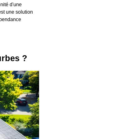
nité d'une
st une solution
dépendance
urbes ?