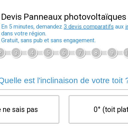
Devis Panneaux photovoltaïques
En 5 minutes, demandez
3 devis comparatifs
aux
i
dans votre région.
Gratuit, sans pub et sans engagement.
2
3
4
5
6
7
8
9
1
Quelle est l'inclinaison de votre toit 
 ne sais pas
0° (toit pla