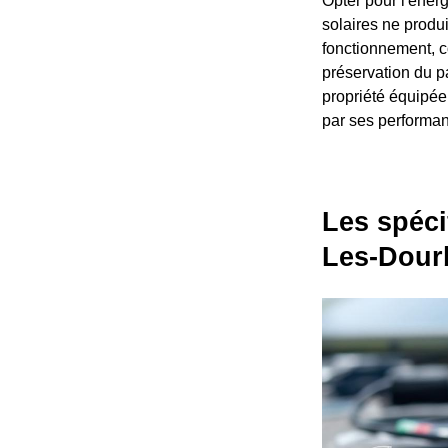
Opter pour l'énerg
solaires ne produi
fonctionnement, co
préservation du p
propriété équipée
par ses performan
Les spéci
Les-Dour