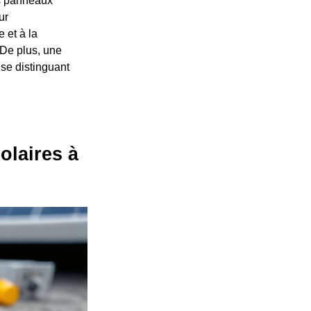
es panneaux
ur
 et à la
 De plus, une
 se distinguant
olaires à