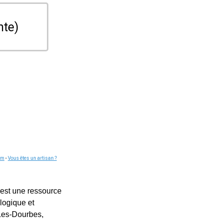
nte)
om
-
Vous êtes un artisan ?
 est une ressource
logique et
Les-Dourbes,