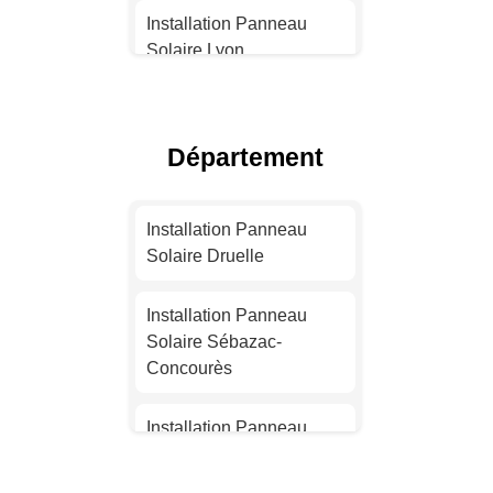
Installation Panneau
Solaire Lyon
Installation Panneau
Solaire Toulouse
Département
Installation Panneau
Solaire Nice
Installation Panneau
Solaire Druelle
Installation Panneau
Solaire Nantes
Installation Panneau
Solaire Sébazac-
Installation Panneau
Concourès
Solaire Strasbourg
Installation Panneau
Installation Panneau
Solaire Saint-Affrique
Solaire Montpellier