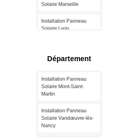
Solaire Marseille
Installation Panneau
Solaire Lyon
Installation Panneau
Solaire Toulouse
Département
Installation Panneau
Solaire Nice
Installation Panneau
Solaire Mont-Saint-
Installation Panneau
Martin
Solaire Nantes
Installation Panneau
Installation Panneau
Solaire Vandœuvre-lès-
Solaire Strasbourg
Nancy