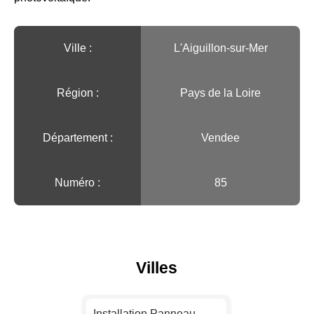
Ville :️
L'Aiguillon-sur-Mer
Région :️
Pays de la Loire
Département :
Vendee
Numéro :
85
Villes
Installation Panneau