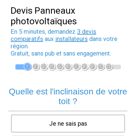
Devis Panneaux
photovoltaïques
En 5 minutes, demandez
3 devis
comparatifs
aux
installateurs
dans votre
région.
Gratuit, sans pub et sans engagement.
1
2
3
4
5
6
7
8
9
10
11
Quelle est l'inclinaison de votre
toit ?
Je ne sais pas