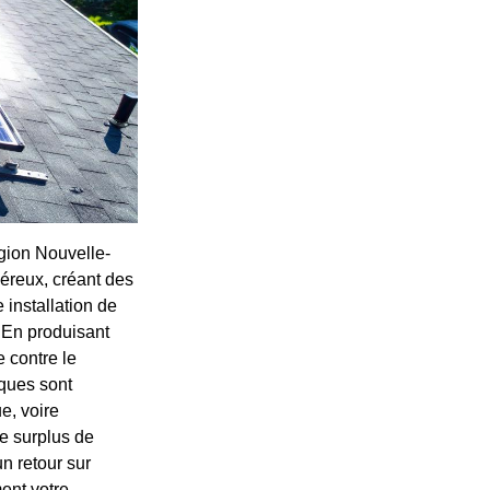
égion Nouvelle-
néreux, créant des
 installation de
 En produisant
e contre le
iques sont
e, voire
le surplus de
n retour sur
ent votre