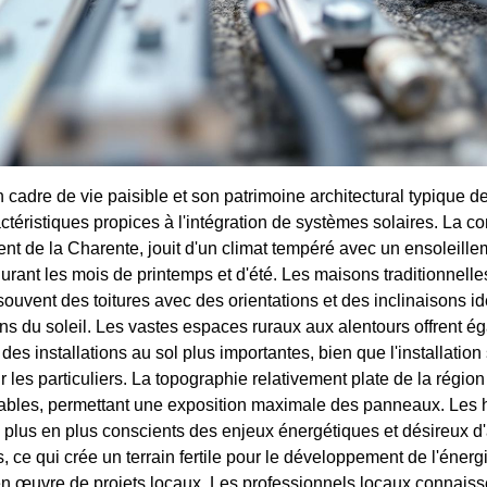
 cadre de vie paisible et son patrimoine architectural typique d
ctéristiques propices à l'intégration de systèmes solaires. La 
nt de la Charente, jouit d'un climat tempéré avec un ensoleille
durant les mois de printemps et d'été. Les maisons traditionnell
 souvent des toitures avec des orientations et des inclinaisons i
ns du soleil. Les vastes espaces ruraux aux alentours offrent é
des installations au sol plus importantes, bien que l'installation s
 les particuliers. La topographie relativement plate de la régio
ables, permettant une exposition maximale des panneaux. Les 
e plus en plus conscients des enjeux énergétiques et désireux d
, ce qui crée un terrain fertile pour le développement de l'énergi
 en œuvre de projets locaux. Les professionnels locaux connaiss