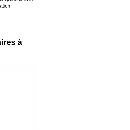
lation
ires à