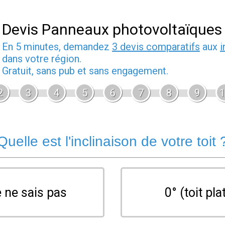
Devis Panneaux photovoltaïques
En 5 minutes, demandez
3 devis comparatifs
aux
i
dans votre région.
Gratuit, sans pub et sans engagement.
2
3
4
5
6
7
8
9
1
Quelle est l'inclinaison de votre toit 
 ne sais pas
0° (toit pla