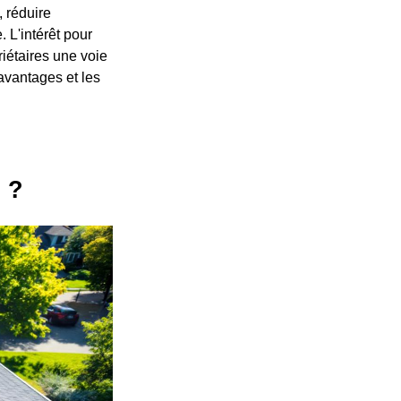
, réduire
 L'intérêt pour
riétaires une voie
avantages et les
l ?