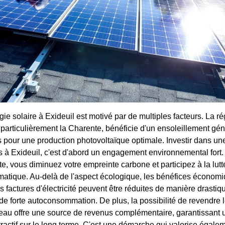
gie solaire à Exideuil est motivé par de multiples facteurs. La r
s particulièrement la Charente, bénéficie d'un ensoleillement gé
s pour une production photovoltaïque optimale. Investir dans une
 à Exideuil, c'est d'abord un engagement environnemental fort.
rte, vous diminuez votre empreinte carbone et participez à la lutt
matique. Au-delà de l'aspect écologique, les bénéfices économ
 factures d'électricité peuvent être réduites de manière drastiqu
de forte autoconsommation. De plus, la possibilité de revendre 
eau offre une source de revenus complémentaire, garantissant u
ractif sur le long terme. C'est une démarche qui valorise égalem