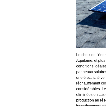
Le choix de l'éner
Aquitaine, et plu
conditions idéale
panneaux solaires
une électricité ve
réchauffement cli
considérables. Les
éliminées en cas 
production au rés
investissement att