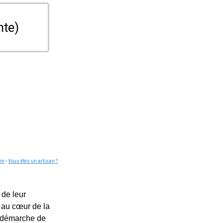
nte)
om
-
Vous êtes un artisan ?
 de leur
 au cœur de la
e démarche de