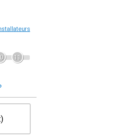
nstallateurs
0
11
?
t)