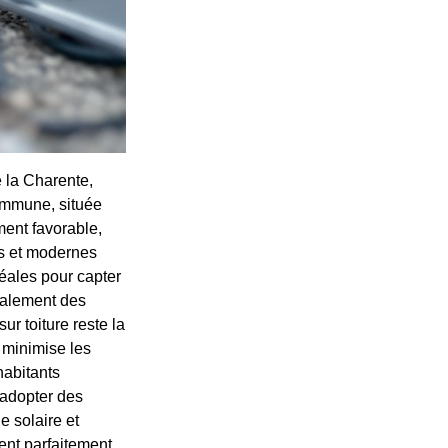
e la Charente,
commune, située
ment favorable,
es et modernes
déales pour capter
galement des
ur toiture reste la
n minimise les
habitants
'adopter des
e solaire et
ent parfaitement