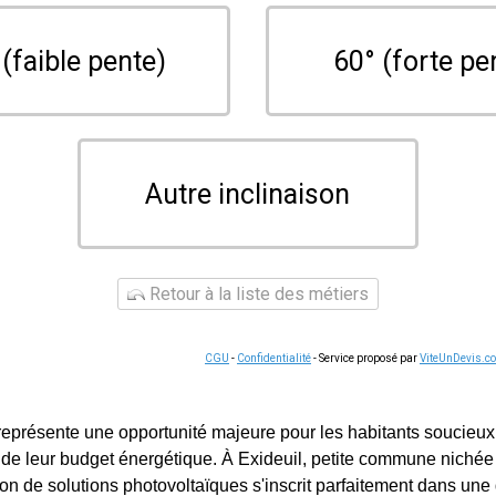
 (faible pente)
60° (forte pe
Autre inclinaison
Retour à la liste des métiers
CGU
-
Confidentialité
- Service proposé par
ViteUnDevis.c
 représente une opportunité majeure pour les habitants soucieux
de leur budget énergétique. À Exideuil, petite commune nichée
ion de solutions photovoltaïques s'inscrit parfaitement dans un