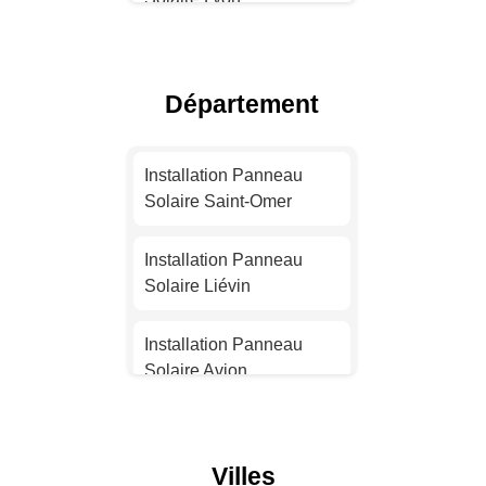
Installation Panneau
Solaire Toulouse
Département
Installation Panneau
Solaire Nice
Installation Panneau
Solaire Saint-Omer
Installation Panneau
Solaire Nantes
Installation Panneau
Solaire Liévin
Installation Panneau
Solaire Strasbourg
Installation Panneau
Solaire Avion
Installation Panneau
Solaire Montpellier
Installation Panneau
Solaire Carvin
Villes
Installation Panneau