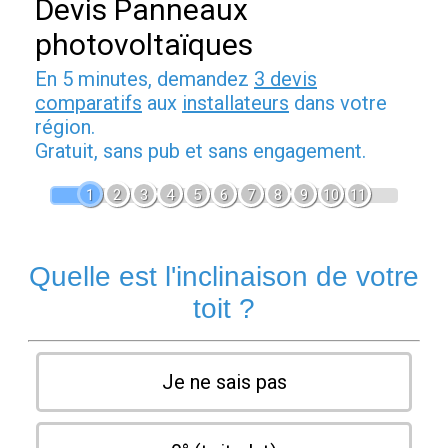
Devis Panneaux
photovoltaïques
En 5 minutes, demandez
3 devis
comparatifs
aux
installateurs
dans votre
région.
Gratuit, sans pub et sans engagement.
1
2
3
4
5
6
7
8
9
10
11
Quelle est l'inclinaison de votre
toit ?
Je ne sais pas