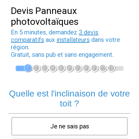
Devis Panneaux
photovoltaïques
En 5 minutes, demandez
3 devis
comparatifs
aux
installateurs
dans votre
région.
Gratuit, sans pub et sans engagement.
1
2
3
4
5
6
7
8
9
10
11
Quelle est l'inclinaison de votre
toit ?
Je ne sais pas