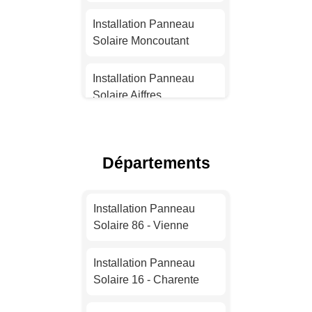
Installation Panneau
Solaire Nantes
Installation Panneau
Solaire Moncoutant
Installation Panneau
Solaire Strasbourg
Installation Panneau
Solaire Aiffres
Installation Panneau
Solaire Montpellier
Installation Panneau
Solaire Niort
Départements
Installation Panneau
Solaire Bordeaux
Installation Panneau
Solaire Vouillé
Installation Panneau
Installation Panneau
Solaire 86 - Vienne
Solaire Lille
Installation Panneau
Solaire Échiré
Installation Panneau
Installation Panneau
Solaire 16 - Charente
Solaire Rennes
Installation Panneau