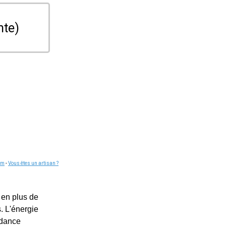
nte)
om
-
Vous êtes un artisan ?
 en plus de
. L'énergie
ndance