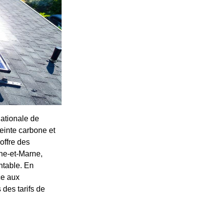
nationale de
reinte carbone et
offre des
ne-et-Marne,
ntable. En
ce aux
 des tarifs de