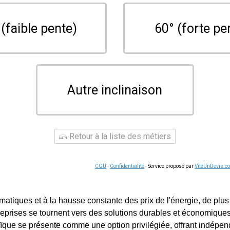
 (faible pente)
60° (forte pe
Autre inclinaison
Retour à la liste des métiers
CGU
-
Confidentialité
- Service proposé par
ViteUnDevis.c
matiques et à la hausse constante des prix de l'énergie, de plus
eprises se tournent vers des solutions durables et économiques
aïque se présente comme une option privilégiée, offrant indépe