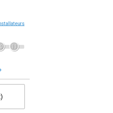
nstallateurs
0
11
?
t)