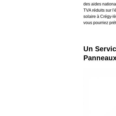
des aides nation
TVA réduits sur l
solaire à Crégy-l
vous pourriez prét
Un Servic
Panneaux