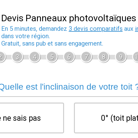
Devis Panneaux photovoltaïques
En 5 minutes, demandez
3 devis comparatifs
aux
i
dans votre région.
Gratuit, sans pub et sans engagement.
2
3
4
5
6
7
8
9
1
Quelle est l'inclinaison de votre toit 
 ne sais pas
0° (toit pla