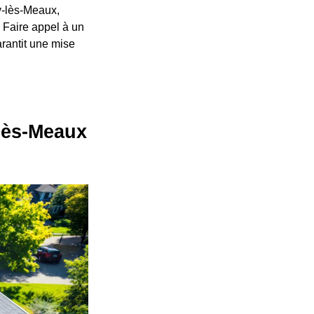
gy-lès-Meaux,
. Faire appel à un
arantit une mise
-lès-Meaux